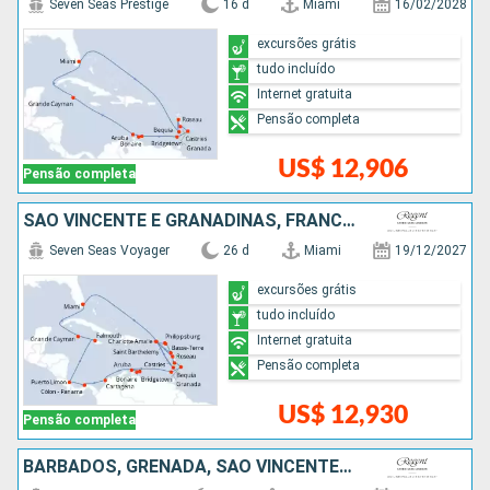
Seven Seas Prestige
16 d
Miami
16/02/2028
excursões grátis
tudo incluído
Internet gratuita
Pensão completa
US$ 12,906
Pensão completa
SÃO VINCENTE E GRANADINAS, FRANCIA, ESTADOS UNIDOS, REPUBLICA DOMINICANA, SANTA LUCIA, BARBADOS, GRENADA, ARUBA, COLOMBIA, PANAMÁ, COSTA RICA, JAMAICA, ISLAS CAIMÁN
Seven Seas Voyager
26 d
Miami
19/12/2027
excursões grátis
tudo incluído
Internet gratuita
Pensão completa
US$ 12,930
Pensão completa
BARBADOS, GRENADA, SÃO VINCENTE E GRANADINAS, SANTA LUCIA, FRANCIA, ESTADOS UNIDOS, REPUBLICA DOMINICANA