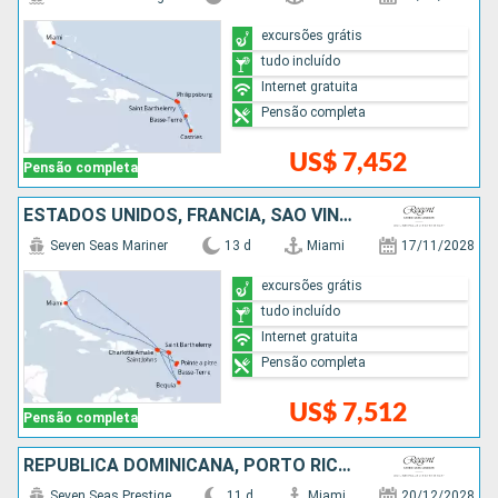
excursões grátis
tudo incluído
Internet gratuita
Pensão completa
US$ 7,452
Pensão completa
ESTADOS UNIDOS, FRANCIA, SÃO VINCENTE E GRANADINAS
Seven Seas Mariner
13 d
Miami
17/11/2028
excursões grátis
tudo incluído
Internet gratuita
Pensão completa
US$ 7,512
Pensão completa
REPUBLICA DOMINICANA, PORTO RICO, FRANCIA, SÃO VINCENTE E GRANADINAS, ESTADOS UNIDOS
Seven Seas Prestige
11 d
Miami
20/12/2028