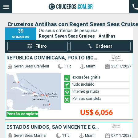
Cruzeiros Antilhas con Regent Seven Seas Cruis
39
Os seus critérios de pesquisa:
Regent Seven Seas Cruises - Antilhas
cruzeiros
Filtro
Ordenar
REPUBLICA DOMINICANA, PORTO RICO, ESTADOS UNIDOS, FRANCIA, SÃO VINCENTE E GRANADINAS
Seven Seas Grandeur
11 d
Miami
28/11/2027
excursões grátis
tudo incluído
Internet gratuita
Pensão completa
US$ 6,056
Pensão completa
ESTADOS UNIDOS, SÃO VINCENTE E GRANADINAS, SANTA LUCIA, REPUBLICA DOMINICANA
Seven Seas Mariner
11 d
Miami
07/11/2028