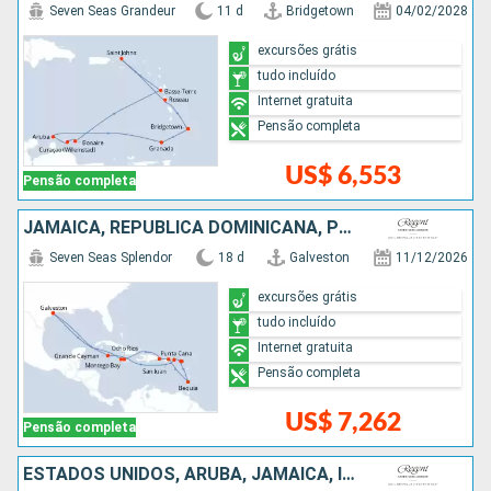
Seven Seas Grandeur
11 d
Bridgetown
04/02/2028
excursões grátis
tudo incluído
Internet gratuita
Pensão completa
US$ 6,553
Pensão completa
JAMAICA, REPUBLICA DOMINICANA, PORTO RICO, SÃO VINCENTE E GRANADINAS, FRANCIA, ISLAS CAIMÁN, ESTADOS UNIDOS
Seven Seas Splendor
18 d
Galveston
11/12/2026
excursões grátis
tudo incluído
Internet gratuita
Pensão completa
US$ 7,262
Pensão completa
ESTADOS UNIDOS, ARUBA, JAMAICA, ISLAS CAIMÁN, HONDURAS, MÉXICO