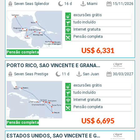
Seven Seas Splendor
16 d
Miami
15/11/2026
excursões grátis
tudo incluído
Internet gratuita
Pensão completa
US$ 6,331
Pensão completa
PORTO RICO, SÃO VINCENTE E GRANADINAS, FRANCIA, ESTADOS UNIDOS, REPUBLICA DOMINICANA, BAHAMAS
Seven Seas Prestige
11 d
San Juan
30/03/2027
excursões grátis
tudo incluído
Internet gratuita
Pensão completa
US$ 6,695
Pensão completa
ESTADOS UNIDOS, SÃO VINCENTE E GRANADINAS, FRANCIA, REPUBLICA DOMINICANA, SANTA LUCIA, BARBADOS