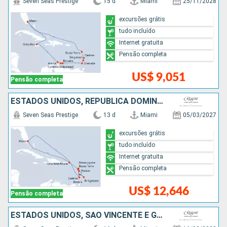
Seven Seas Prestige
15 d
Miami
25/11/2028
excursões grátis
tudo incluído
Internet gratuita
Pensão completa
US$ 9,051
Pensão completa
ESTADOS UNIDOS, REPUBLICA DOMINICANA, SANTA LUCIA, BARBADOS, SÃO VINCENTE E GRANADINAS
Seven Seas Prestige
13 d
Miami
05/03/2027
excursões grátis
tudo incluído
Internet gratuita
Pensão completa
US$ 12,646
Pensão completa
ESTADOS UNIDOS, SÃO VINCENTE E GRANADINAS, REPUBLICA DOMINICANA, SANTA LUCIA, BARBADOS, GRENADA, ARUBA, ISLAS CAIMÁN