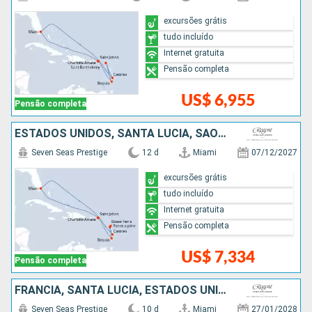
excursões grátis
tudo incluído
Internet gratuita
Pensão completa
US$ 6,955
Pensão completa
ESTADOS UNIDOS, SANTA LUCIA, SÃO VINCENTE E GRANADINAS
Seven Seas Prestige
12 d
Miami
07/12/2027
excursões grátis
tudo incluído
Internet gratuita
Pensão completa
US$ 7,334
Pensão completa
FRANCIA, SANTA LUCIA, ESTADOS UNIDOS
Seven Seas Prestige
10 d
Miami
27/01/2028