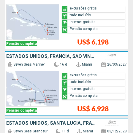
excursões grátis
tudo incluído
Internet gratuita
Pensão completa
US$ 6,198
Pensão completa
ESTADOS UNIDOS, FRANCIA, SÃO VINCENTE E GRANADINAS, BARBADOS, GRENADA, REPUBLICA DOMINICANA
Seven Seas Mariner
16 d
Miami
26/03/2027
excursões grátis
tudo incluído
Internet gratuita
Pensão completa
US$ 6,928
Pensão completa
ESTADOS UNIDOS, SANTA LUCIA, FRANCIA, SÃO VINCENTE E GRANADINAS
Seven Seas Grandeur
11 d
Miami
03/12/2028