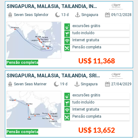
SINGAPURA, MALÁSIA, TAILÃNDIA, INDONESIA
Seven Seas Splendor
13 d
Singapura
09/12/2028
excursões grátis
tudo incluído
Internet gratuita
Pensão completa
US$ 11,368
Pensão completa
SINGAPURA, MALÁSIA, TAILÃNDIA, SRI LANKA, INDIA, EMIRADOS ÁRABES UNIDOS
Seven Seas Mariner
19 d
Singapura
27/04/2029
excursões grátis
tudo incluído
Internet gratuita
Pensão completa
US$ 13,652
Pensão completa