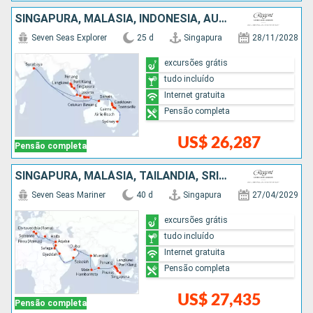
SINGAPURA, MALÁSIA, INDONESIA, AUSTRÁLIA
Seven Seas Explorer
25 d
Singapura
28/11/2028
excursões grátis
tudo incluído
Internet gratuita
Pensão completa
US$ 26,287
Pensão completa
SINGAPURA, MALÁSIA, TAILÃNDIA, SRI LANKA, INDIA, EMIRADOS ÁRABES UNIDOS, OMÃ, ARABIA SAUDITA, EGITO, JORDANIA, GRÉCIA, ITÁLIA
Seven Seas Mariner
40 d
Singapura
27/04/2029
excursões grátis
tudo incluído
Internet gratuita
Pensão completa
US$ 27,435
Pensão completa