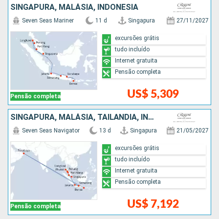
SINGAPURA, MALÁSIA, INDONESIA
Seven Seas Mariner
11 d
Singapura
27/11/2027
excursões grátis
tudo incluído
Internet gratuita
Pensão completa
US$ 5,309
Pensão completa
SINGAPURA, MALÁSIA, TAILÃNDIA, INDONESIA
Seven Seas Navigator
13 d
Singapura
21/05/2027
excursões grátis
tudo incluído
Internet gratuita
Pensão completa
US$ 7,192
Pensão completa