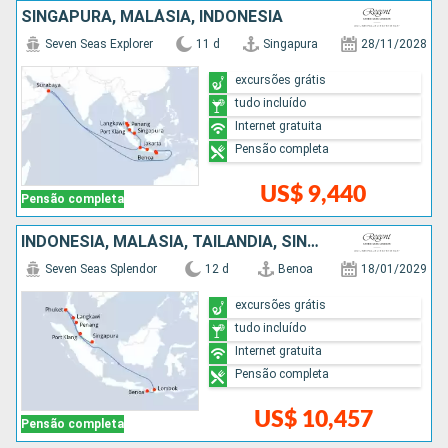
SINGAPURA, MALÁSIA, INDONESIA
Seven Seas Explorer
11 d
Singapura
28/11/2028
excursões grátis
tudo incluído
Internet gratuita
Pensão completa
US$ 9,440
Pensão completa
INDONESIA, MALÁSIA, TAILÃNDIA, SINGAPURA
Seven Seas Splendor
12 d
Benoa
18/01/2029
excursões grátis
tudo incluído
Internet gratuita
Pensão completa
US$ 10,457
Pensão completa