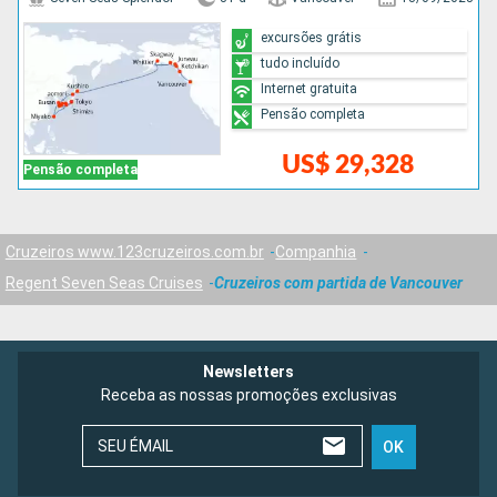
excursões grátis
tudo incluído
Internet gratuita
Pensão completa
US$ 29,328
Pensão completa
Cruzeiros www.123cruzeiros.com.br
Companhia
Regent Seven Seas Cruises
Cruzeiros com partida de Vancouver
Newsletters
Receba as nossas promoções exclusivas
SEU ÉMAIL
OK