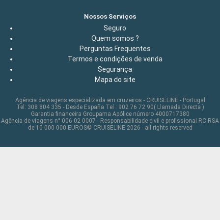
Nossos Serviços
Seguro
Quem somos ?
Perguntas Frequentes
Termos e condições de venda
Segurança
Mapa do site
Agência de viagens especializada em cruzeiros - CRUISELINE - Portugal
Tel: 308 804 335 - Desde España Tel : 902 76 72 90( Llamada Directa )
Garantia financeira Groupama Apólice número 4000717380
Agência de viagens n° 006 02 0007 - Responsabilidade civil e profissional RC RSA
de 10 000 000 EUROS© CRUISELINE 2026 - all rights reserved