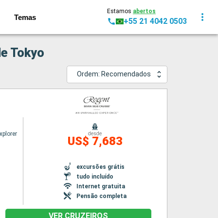
Estamos
abertos
Temas
+55 21 4042 0503
de Tokyo
Ordem: Recomendados
xplorer
desde
US$ 7,683
excursões grátis
tudo incluído
Internet gratuita
Pensão completa
VER CRUZEIROS