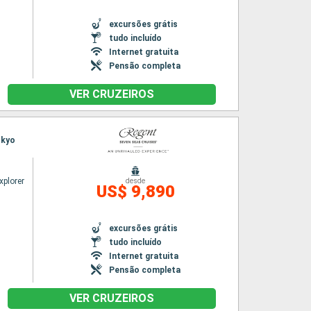
excursões grátis
tudo incluído
Internet gratuita
Pensão completa
VER CRUZEIROS
okyo
xplorer
desde
US$ 9,890
excursões grátis
tudo incluído
Internet gratuita
Pensão completa
VER CRUZEIROS