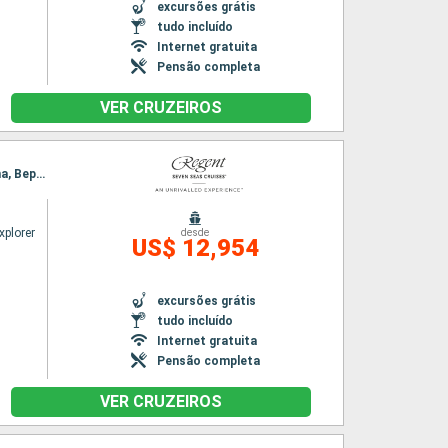
excursões grátis
tudo incluído
Internet gratuita
Pensão completa
VER CRUZEIROS
Itinerário : Tokyo, Shimizu, Tokushima, Kobe, kochi, Hiroshima, Busan, Nagasaki, Kagoshima, Beppu, Tokyo
xplorer
desde
US$ 12,954
excursões grátis
tudo incluído
Internet gratuita
Pensão completa
VER CRUZEIROS