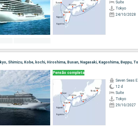
Suíte
Tokyo
24/10/2028
Tokyo, Shimizu, Kobe, kochi, Hiroshima, Busan, Nagasaki, Kagoshima, Beppu, T
Pensão completa
Seven Seas E
12 d
Suíte
Tokyo
29/10/2027