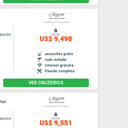
plendor
desde
US$ 9,498
excursões grátis
tudo incluído
Internet gratuita
Pensão completa
VER CRUZEIROS
okyo
plendor
desde
US$ 9,551