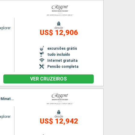
xplorer
desde
US$ 12,906
excursões grátis
tudo incluído
Internet gratuita
Pensão completa
VER CRUZEIROS
Itinerário : Tokyo, hittachinaka, Sendai, Miyako, Hakodate, aomori, Akita, Kanazawa, Sakai-Minato, Busan, Tokyo
xplorer
desde
US$ 12,942