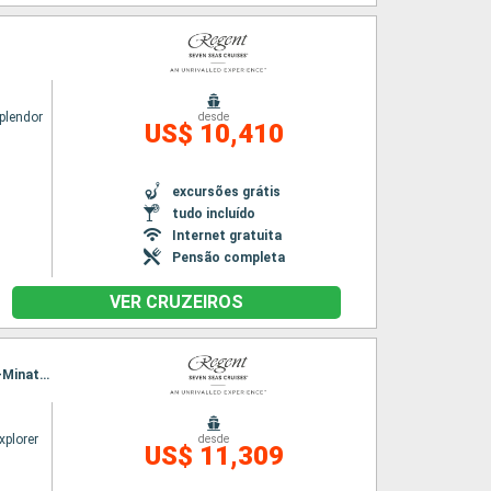
plendor
desde
US$ 10,410
excursões grátis
tudo incluído
Internet gratuita
Pensão completa
VER CRUZEIROS
Itinerário : Tokyo, hittachinaka, Sendai, Miyako, aomori, Hakodate, Akita, Kanazawa, Sakai-Minato, Busan, Tokyo
xplorer
desde
US$ 11,309