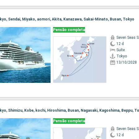
Tokyo, Sendai, Miyako, aomori, Akita, Kanazawa, Sakai-Minato, Busan, Tokyo
Pensão completa
Seven Seas S
12 d
Suíte
Tokyo
13/10/2028
Tokyo, Shimizu, Kobe, kochi, Hiroshima, Busan, Nagasaki, Kagoshima, Beppu, T
Pensão completa
Seven Seas S
12 d