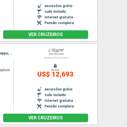
excursões grátis
tudo incluído
Internet gratuita
Pensão completa
VER CRUZEIROS
Itinerário : Tokyo, Shimizu, Tokushima, Kobe, kochi, Hiroshima, Busan, Nagasaki, Hakata, Beppu, Tokyo
xplorer
desde
US$ 12,693
excursões grátis
tudo incluído
Internet gratuita
Pensão completa
VER CRUZEIROS