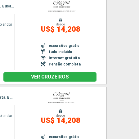
Itinerário : Tokyo, Oarai, Sendai, Miyako, aomori, Hakodate, Akita, Kanazawa, Sakai-Minato, Busan, Tokyo
plendor
desde
US$ 14,208
excursões grátis
tudo incluído
Internet gratuita
Pensão completa
VER CRUZEIROS
Itinerário : Tokyo, Shimizu, Kobe, kochi, Hiroshima, Kagoshima, Nagasaki, Jeju, Yeosu, Hakata, Beppu, Tokyo
plendor
desde
US$ 14,208
excursões grátis