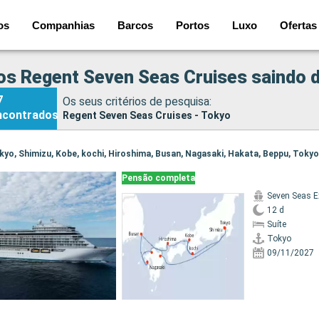
os
Companhias
Barcos
Portos
Luxo
Ofertas
os Regent Seven Seas Cruises saindo 
7
Os seus critérios de pesquisa:
ncontrados
Regent Seven Seas Cruises - Tokyo
Tokyo, Shimizu, Kobe, kochi, Hiroshima, Busan, Nagasaki, Hakata, Beppu, Tokyo
Pensão completa
Seven Seas E
12 d
Suíte
Tokyo
09/11/2027