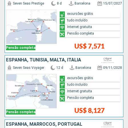
Seven Seas Prestige
8 d
Barcelona
15/07/2027
excursões grátis
tudo incluído
Internet gratuita
Pensão completa
US$ 7,571
Pensão completa
ESPANHA, TUNÍSIA, MALTA, ITÁLIA
Seven Seas Voyager
12 d
Barcelona
09/11/2028
excursões grátis
tudo incluído
Internet gratuita
Pensão completa
US$ 8,127
Pensão completa
ESPANHA, MARROCOS, PORTUGAL