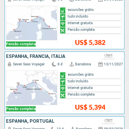
excursões grátis
tudo incluído
Internet gratuita
Pensão completa
US$ 5,382
Pensão completa
ESPANHA, FRANCIA, ITÁLIA
Seven Seas Voyager
8 d
Barcelona
13/11/2027
excursões grátis
tudo incluído
Internet gratuita
Pensão completa
US$ 5,394
Pensão completa
ESPANHA, PORTUGAL