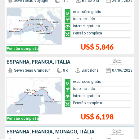
Seven Seas Voyager
11 d
Barcelona
29/01/2029
excursões grátis
tudo incluído
Internet gratuita
Pensão completa
US$ 5,846
Pensão completa
ESPANHA, FRANCIA, ITÁLIA
Seven Seas Grandeur
8 d
Barcelona
07/06/2028
excursões grátis
tudo incluído
Internet gratuita
Pensão completa
US$ 6,198
Pensão completa
ESPANHA, FRANCIA, MÔNACO, ITÁLIA