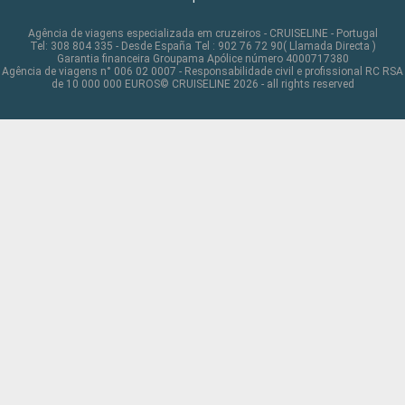
Agência de viagens especializada em cruzeiros - CRUISELINE - Portugal
Tel: 308 804 335 - Desde España Tel : 902 76 72 90( Llamada Directa )
Garantia financeira Groupama Apólice número 4000717380
Agência de viagens n° 006 02 0007 - Responsabilidade civil e profissional RC RSA
de 10 000 000 EUROS© CRUISELINE 2026 - all rights reserved