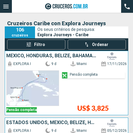
Cruzeiros Caribe con Explora Journeys
106
Os seus critérios de pesquisa:
Explora Journeys - Caribe
cruzeiros
Filtro
Ordenar
MÉXICO, HONDURAS, BELIZE, BAHAMAS, ESTADOS UNIDOS
EXPLORA I
9 d
Miami
17/11/2026
Pensão completa
US$ 3,825
Pensão completa
ESTADOS UNIDOS, MÉXICO, BELIZE, HONDURAS
EXPLORA I
9 d
Miami
05/12/2026