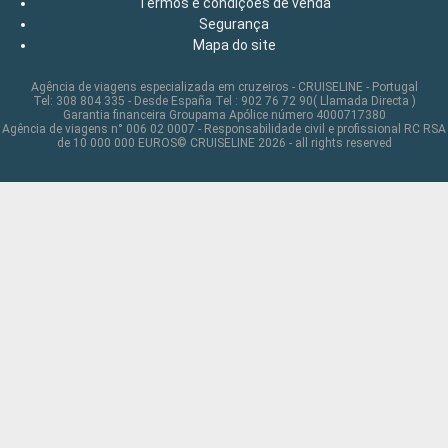
Termos e condições de venda
Segurança
Mapa do site
Agência de viagens especializada em cruzeiros - CRUISELINE - Portugal
Tel: 308 804 335 - Desde España Tel : 902 76 72 90( Llamada Directa )
Garantia financeira Groupama Apólice número 4000717380
Agência de viagens n° 006 02 0007 - Responsabilidade civil e profissional RC RSA
de 10 000 000 EUROS© CRUISELINE 2026 - all rights reserved