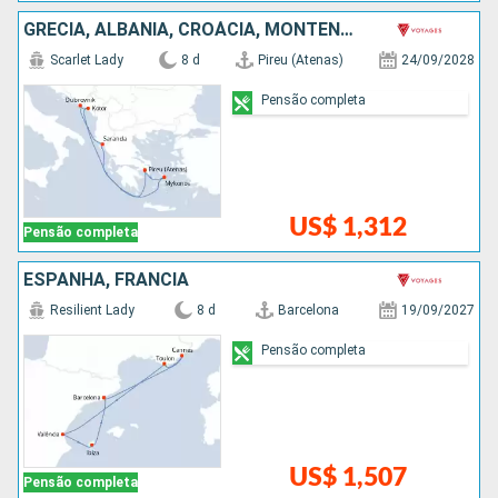
GRÉCIA, ALBÂNIA, CROÁCIA, MONTENEGRO
Scarlet Lady
8 d
Pireu (Atenas)
24/09/2028
Pensão completa
US$ 1,312
Pensão completa
ESPANHA, FRANCIA
Resilient Lady
8 d
Barcelona
19/09/2027
Pensão completa
US$ 1,507
Pensão completa