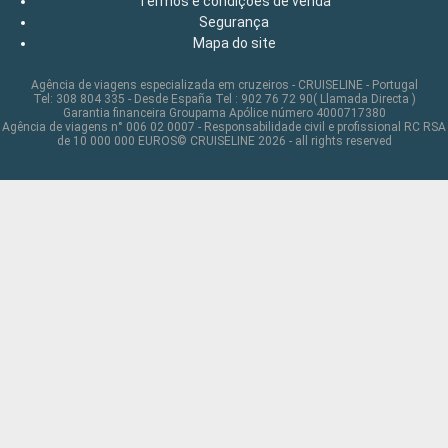
Termos e condições de venda
Segurança
Mapa do site
Agência de viagens especializada em cruzeiros - CRUISELINE - Portugal
Tel: 308 804 335 - Desde España Tel : 902 76 72 90( Llamada Directa )
Garantia financeira Groupama Apólice número 4000717380
Agência de viagens n° 006 02 0007 - Responsabilidade civil e profissional RC RSA
de 10 000 000 EUROS© CRUISELINE 2026 - all rights reserved