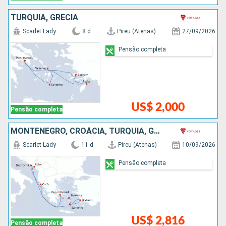
TURQUIA, GRÉCIA
Scarlet Lady
8 d
Pireu (Atenas)
27/09/2026
Pensão completa
US$ 2,000
Pensão completa
MONTENEGRO, CROÁCIA, TURQUIA, GRÉCIA
Scarlet Lady
11 d
Pireu (Atenas)
10/09/2026
Pensão completa
US$ 2,816
Pensão completa