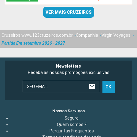
VER MAIS CRUZEIROS
Cruzeiros www.123cruzeiros.com.br
Companhia
Virgin Voyages
Partida Em setembro 2026 - 2027
Newsletters
Receba as nossas promoções exclusivas
SEU ÉMAIL
OK
Nossos Serviços
Seguro
Quem somos ?
Perguntas Frequentes