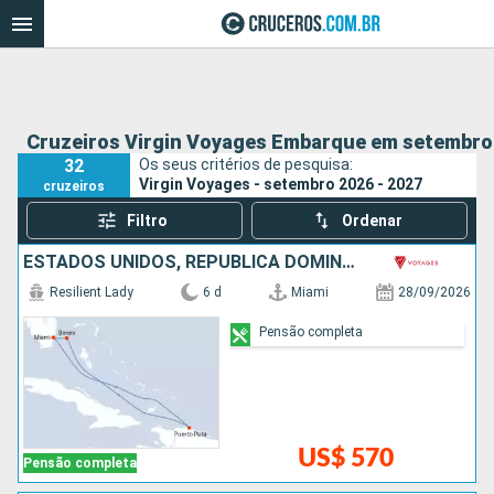
Cruzeiros Virgin Voyages Embarque em setembro 
32
Os seus critérios de pesquisa:
Virgin Voyages - setembro 2026 - 2027
cruzeiros
Filtro
Ordenar
ESTADOS UNIDOS, REPUBLICA DOMINICANA, BAHAMAS
Resilient Lady
6 d
Miami
28/09/2026
Pensão completa
US$ 570
Pensão completa