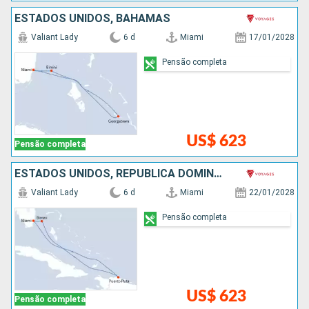
ESTADOS UNIDOS, BAHAMAS
Valiant Lady
6 d
Miami
17/01/2028
Pensão completa
US$ 623
Pensão completa
ESTADOS UNIDOS, REPUBLICA DOMINICANA, BAHAMAS
Valiant Lady
6 d
Miami
22/01/2028
Pensão completa
US$ 623
Pensão completa