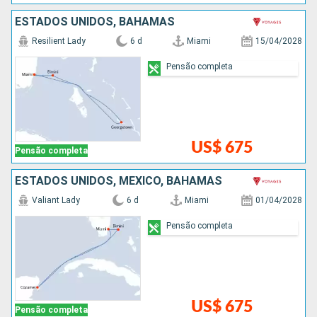
ESTADOS UNIDOS, BAHAMAS
Resilient Lady
6 d
Miami
15/04/2028
Pensão completa
US$ 675
Pensão completa
ESTADOS UNIDOS, MÉXICO, BAHAMAS
Valiant Lady
6 d
Miami
01/04/2028
Pensão completa
US$ 675
Pensão completa