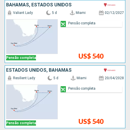
BAHAMAS, ESTADOS UNIDOS
Valiant Lady
5 d
Miami
02/12/2027
Pensão completa
US$ 540
Pensão completa
ESTADOS UNIDOS, BAHAMAS
Resilient Lady
5 d
Miami
20/04/2028
Pensão completa
US$ 540
Pensão completa