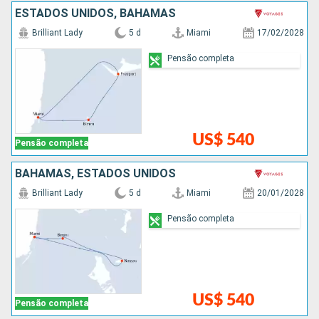
ESTADOS UNIDOS, BAHAMAS
Brilliant Lady
5 d
Miami
17/02/2028
Pensão completa
US$ 540
Pensão completa
BAHAMAS, ESTADOS UNIDOS
Brilliant Lady
5 d
Miami
20/01/2028
Pensão completa
US$ 540
Pensão completa