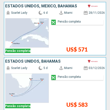
ESTADOS UNIDOS, MÉXICO, BAHAMAS
Scarlet Lady
6 d
Miami
28/11/2026
Pensão completa
US$ 571
Pensão completa
ESTADOS UNIDOS, BAHAMAS
Scarlet Lady
5 d
Miami
03/12/2026
Pensão completa
US$ 583
Pensão completa