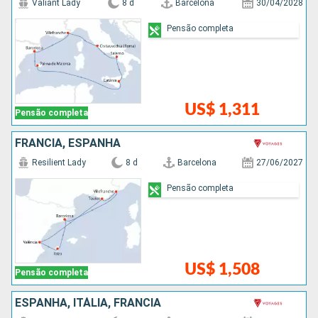
Valiant Lady
8 d
Barcelona
30/04/2028
Pensão completa
US$ 1,311
Pensão completa
FRANCIA, ESPANHA
Resilient Lady
8 d
Barcelona
27/06/2027
Pensão completa
US$ 1,508
Pensão completa
ESPANHA, ITÁLIA, FRANCIA