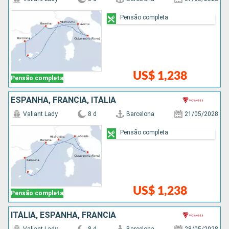
Pensão completa
US$ 1,238
Pensão completa
ESPANHA, FRANCIA, ITÁLIA
Valiant Lady
8 d
Barcelona
21/05/2028
Pensão completa
US$ 1,238
Pensão completa
ITÁLIA, ESPANHA, FRANCIA