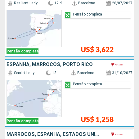
Resilient Lady
12 d
Barcelona
28/07/2027
Pensão completa
US$ 3,622
Pensão completa
ESPANHA, MARROCOS, PORTO RICO
Scarlet Lady
13 d
Barcelona
31/10/2027
Pensão completa
US$ 1,258
Pensão completa
MARROCOS, ESPANHA, ESTADOS UNIDOS