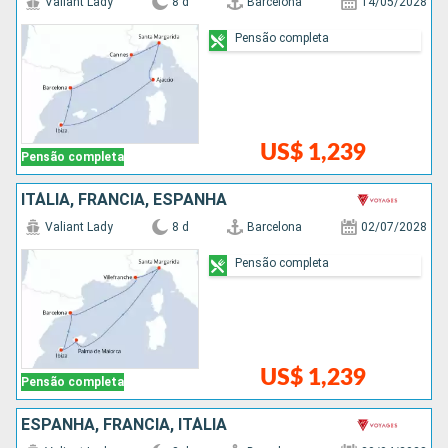
Valiant Lady
8 d
Barcelona
14/05/2028
Pensão completa
US$ 1,239
Pensão completa
ITÁLIA, FRANCIA, ESPANHA
Valiant Lady
8 d
Barcelona
02/07/2028
Pensão completa
US$ 1,239
Pensão completa
ESPANHA, FRANCIA, ITÁLIA