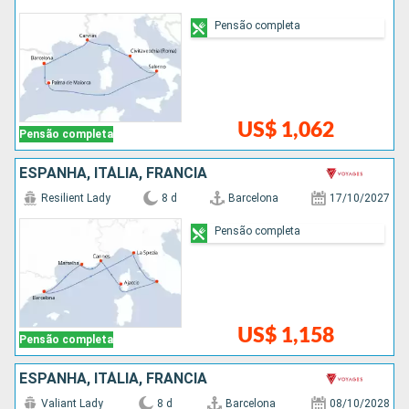
Pensão completa
US$ 1,062
Pensão completa
ESPANHA, ITÁLIA, FRANCIA
Resilient Lady
8 d
Barcelona
17/10/2027
Pensão completa
US$ 1,158
Pensão completa
ESPANHA, ITÁLIA, FRANCIA
Valiant Lady
8 d
Barcelona
08/10/2028