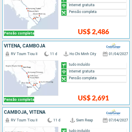
Internet gratuita
Pensão completa
US$ 2,486
Pensão completa
VITENÃ, CAMBOJA
RV Toum Tiou II
11 d
Ho Chi Minh City
01/04/2027
tudo incluído
Internet gratuita
Pensão completa
US$ 2,691
Pensão completa
CAMBOJA, VITENÃ
RV Toum Tiou II
11 d
Siem Reap
07/04/2027
tudo incluído