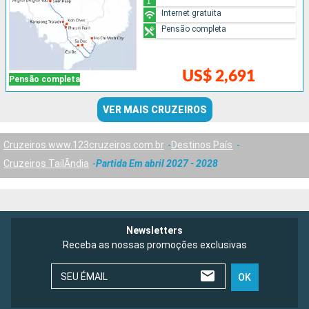
Internet gratuita
Pensão completa
US$ 2,691
Pensão completa
VER MAIS CRUZEIROS
Cruzeiros www.123cruzeiros.com.br
Destinos País
Cruzeiros TailÃndia
Partida Em abril 2027 - 2028
Newsletters
Receba as nossas promoções exclusivas
SEU ÉMAIL
OK