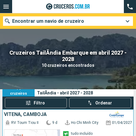
Encontrar um navio de cruzeiro
Cruzeiros TailÃndia Embarque em abril 2027 -
Quando ir?
2028
10 cruzeiros encontrados
Data de partida
Cidades
Companhias
10
Os seus critérios de pesquisa:
TailÃndia - abril 2027 - 2028
cruzeiros
Pesquisar
Filtro
Ordenar
VITENÃ, CAMBOJA
RV Toum Tiou II
9 d
Ho Chi Minh City
01/04/2027
tudo incluído