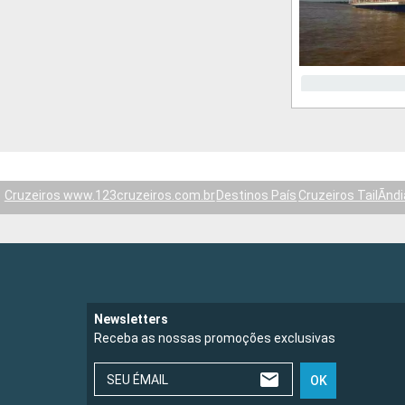
Cruzeiros www.123cruzeiros.com.br
Destinos País
Cruzeiros TailÃndi
Newsletters
Receba as nossas promoções exclusivas
SEU ÉMAIL
OK