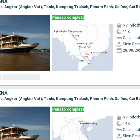
ENÃ
Pensão completa
RV indoch
11 d
Cabine ex
Siem Rea
28/08/20
ENÃ
Pensão completa
RV indoch
14 d
Cabine ex
Siem Rea