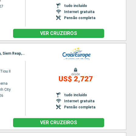
p
tudo incluído
27
Internet gratuita
Pensão completa
VER CRUZEIROS
Itinerário : Ho Chi Minh City, Cai Be, Sa Dec, Chau Doc, Phnom Penh, Kampong Chhnang, Koh Chen, Siem Reap, Angkor (Angkor Vat), Siem Reap, Angkor (Angkor Vat)
iou II
desde
US$ 2,727
terna
nh City
tudo incluído
26
Internet gratuita
Pensão completa
VER CRUZEIROS