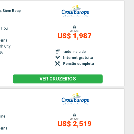
n, Siem Reap
iou II
desde
US$ 1,987
terna
nh City
tudo incluído
26
Internet gratuita
Pensão completa
VER CRUZEIROS
ine
desde
US$ 2,519
terna