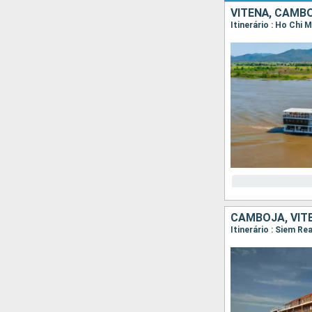
VITENÃ, CAMB
Itinerário : Ho Chi
CAMBOJA, VIT
Itinerário : Siem R