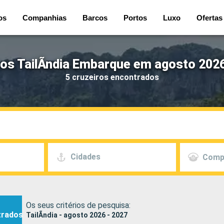
os
Companhias
Barcos
Portos
Luxo
Ofertas
ros TailÃndia Embarque em agosto 2026
5 cruzeiros encontrados
Cidades
Comp
Os seus critérios de pesquisa:
trados
TailÃndia - agosto 2026 - 2027