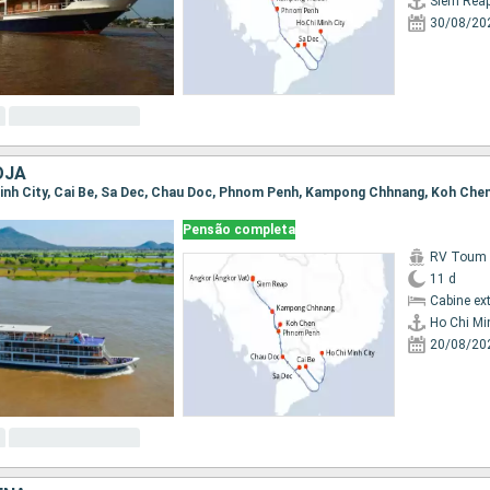
Siem Rea
30/08/20
OJA
Pensão completa
RV Toum T
11 d
Cabine ex
Ho Chi Mi
20/08/20