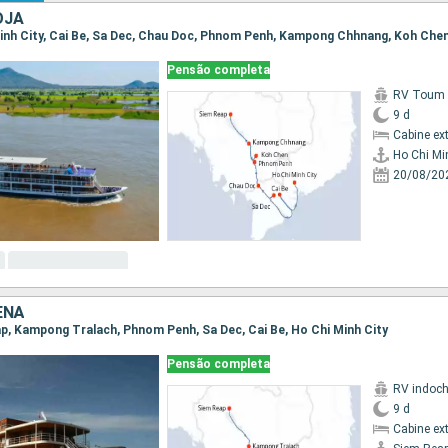
OJA
 Minh City, Cai Be, Sa Dec, Chau Doc, Phnom Penh, Kampong Chhnang, Koh Che
Pensão completa
RV Toum T
9 d
Cabine ex
Ho Chi Mi
20/08/20
ENÃ
eap, Kampong Tralach, Phnom Penh, Sa Dec, Cai Be, Ho Chi Minh City
Pensão completa
RV indoch
9 d
Cabine ex