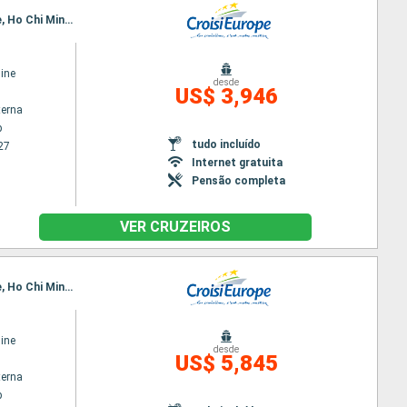
Itinerário : Siem Reap, Angkor (Angkor Vat), Tonle, Kampong Tralach, Phnom Penh, Sa Dec, Cai Be, Ho Chi Minh City
ine
desde
US$ 3,946
terna
p
tudo incluído
27
Internet gratuita
Pensão completa
VER CRUZEIROS
Itinerário : Siem Reap, Angkor (Angkor Vat), Tonle, Kampong Tralach, Phnom Penh, Sa Dec, Cai Be, Ho Chi Minh City, Hanoi, Baia de Halong, Hanoi
ine
desde
US$ 5,845
terna
p