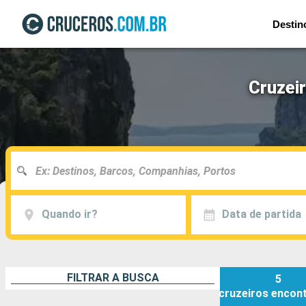
Destin
Cruzei
Quando ir?
Data de partida
FILTRAR A BUSCA
5
cruzeiros
encon