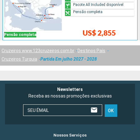
Pacote All Included disponível
Pensão completa
US$ 2,855
Pensão completa
Cruzeiros www.123cruzeiros.com.br
Destinos País
Cruzeiros Turquia
Partida Em julho 2027 - 2028
Newsletters
Receba as nossas promoções exclusivas
SEU ÉMAIL
OK
Nossos Serviços