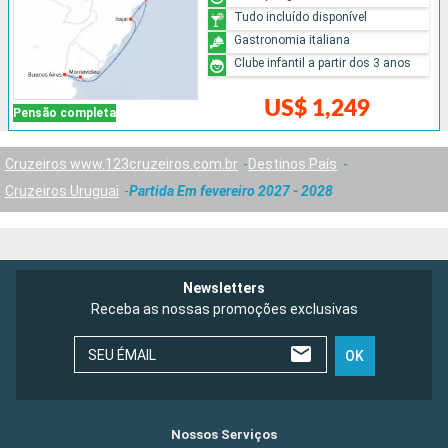
Tudo incluído disponível
Gastronomia italiana
Clube infantil a partir dos 3 anos
US$ 1,249
Pensão completa
Cruzeiros www.123cruzeiros.com.br
Destinos País
Cruzeiros Uruguai
Partida Em fevereiro 2027 - 2028
Newsletters
Receba as nossas promoções exclusivas
SEU ÉMAIL
OK
Nossos Serviços