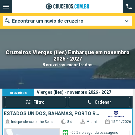
Encontrar um navio de cruzeiro
Cruzeiros Vierges (îles) Embarque em novembro
Quando ir?
2026 - 2027
8 cruzeiros encontrados
Data de partida
Cidades
Companhias
8
Os seus critérios de pesquisa:
Vierges (îles) - novembro 2026 - 2027
cruzeiros
Pesquisar
Filtro
Ordenar
ESTADOS UNIDOS, BAHAMAS, PORTO RICO
Independence of the Seas
8 d
Miami
15/11/2026
-60% no segundo passageiro