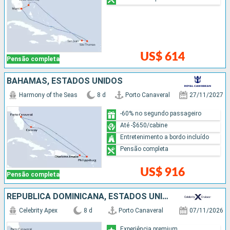
US$ 614
Pensão completa
BAHAMAS, ESTADOS UNIDOS
Harmony of the Seas
8 d
Porto Canaveral
27/11/2027
-60% no segundo passageiro
Até -$650/cabine
Entretenimento a bordo incluído
Pensão completa
US$ 916
Pensão completa
REPUBLICA DOMINICANA, ESTADOS UNIDOS
Celebrity Apex
8 d
Porto Canaveral
07/11/2026
Experiência premium