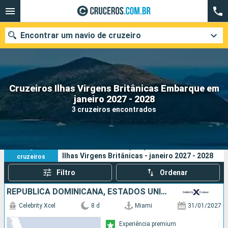
Encontrar um navio de cruzeiro
Cruzeiros Ilhas Virgens Britânicas Embarque em
Quando ir?
janeiro 2027 - 2028
3 cruzeiros encontrados
Data de partida
Cidades
Companhias
3
Os seus critérios de pesquisa:
Ilhas Virgens Britânicas - janeiro 2027 - 2028
cruzeiros
Pesquisar
Filtro
Ordenar
REPUBLICA DOMINICANA, ESTADOS UNIDOS
Celebrity Xcel
8 d
Miami
31/01/2027
Experiência premium