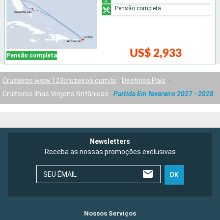
Pensão completa
US$ 2,933
Pensão completa
Cruzeiros www.123cruzeiros.com.br
Destinos País
Cruzeiros Ilhas Virgens Britânicas
Partida Em fevereiro 2027 - 2028
Newsletters
Receba as nossas promoções exclusivas
SEU ÉMAIL
OK
Nossos Serviços