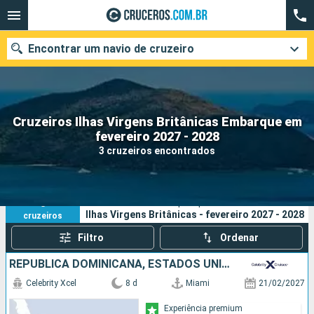
Encontrar um navio de cruzeiro
Cruzeiros Ilhas Virgens Britânicas Embarque em
Quando ir?
fevereiro 2027 - 2028
3 cruzeiros encontrados
Data de partida
Cidades
Companhias
3
Os seus critérios de pesquisa:
Ilhas Virgens Britânicas - fevereiro 2027 - 2028
cruzeiros
Pesquisar
Filtro
Ordenar
REPUBLICA DOMINICANA, ESTADOS UNIDOS
Celebrity Xcel
8 d
Miami
21/02/2027
Experiência premium