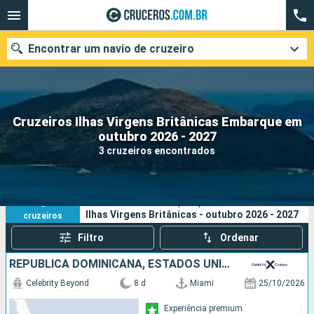
Encontrar um navio de cruzeiro
Cruzeiros Ilhas Virgens Britânicas Embarque em
Quando ir?
outubro 2026 - 2027
3 cruzeiros encontrados
Data de partida
Cidades
Companhias
3
Os seus critérios de pesquisa:
Ilhas Virgens Britânicas - outubro 2026 - 2027
cruzeiros
Pesquisar
Filtro
Ordenar
REPUBLICA DOMINICANA, ESTADOS UNIDOS
Celebrity Beyond
8 d
Miami
25/10/2026
Experiência premium