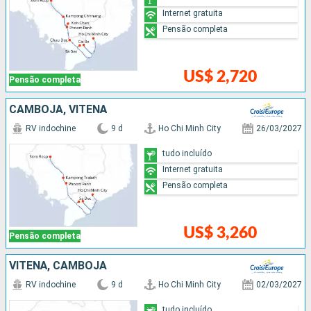
Internet gratuita
Pensão completa
US$ 2,720
Pensão completa
CAMBOJA, VITENÃ
RV indochine
9 d
Ho Chi Minh City
26/03/2027
tudo incluído
Internet gratuita
Pensão completa
US$ 3,260
Pensão completa
VITENÃ, CAMBOJA
RV indochine
9 d
Ho Chi Minh City
02/03/2027
tudo incluído