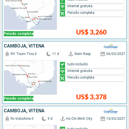
Internet gratuita
Pensão completa
US$ 3,260
Pensão completa
CAMBOJA, VITENÃ
RV Toum Tiou II
11 d
Siem Reap
06/03/2027
tudo incluído
Internet gratuita
Pensão completa
US$ 3,378
Pensão completa
CAMBOJA, VITENÃ
Rv Indochine II
9 d
Ho Chi Minh City
15/03/2027
tudo incluído