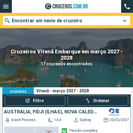
Encontrar um navio de cruzeiro
Cruzeiros Vitenã Embarque em março 2027 -
Quando ir?
2028
17 cruzeiros encontrados
Data de partida
Cidades
Companhias
17
Os seus critérios de pesquisa:
Vitenã - março 2027 - 2028
cruzeiros
Pesquisar
Filtro
Ordenar
AUSTRÁLIA, FIDJI (ILHAS), NOVA CALEDÔNIA
Grand Princess
14 d
Sydney
20/03/2027
Pensão completa