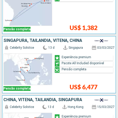
US$ 1,382
Pensão completa
SINGAPURA, TAILÃNDIA, VITENÃ, CHINA
Celebrity Solstice
13 d
Singapura
03/03/2027
Experiência premium
Pacote All Included disponível
Pensão completa
US$ 6,477
Pensão completa
CHINA, VITENÃ, TAILÃNDIA, SINGAPURA
Celebrity Solstice
13 d
Hong Kong
15/03/2027
Experiência premium