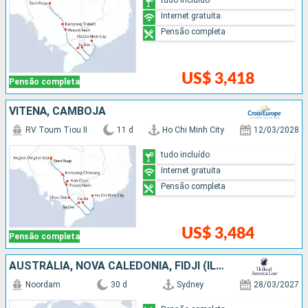
Internet gratuita
Pensão completa
US$ 3,418
Pensão completa
VITENÃ, CAMBOJA
RV Toum Tiou II
11 d
Ho Chi Minh City
12/03/2028
tudo incluído
Internet gratuita
Pensão completa
US$ 3,484
Pensão completa
AUSTRÁLIA, NOVA CALEDÔNIA, FIDJI (ILHAS), ESTADOS UNIDOS
Noordam
30 d
Sydney
28/03/2027