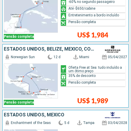
-60% no segundo passageiro
Até -$650/cabine
Entretenimento a bordo incluído
Pensão completa
US$ 1,984
Pensão completa
ESTADOS UNIDOS, BELIZE, MÉXICO, COSTA RICA, PANAMÁ, COLOMBIA, ISLAS CAIMÁN
Norwegian Sun
12 d
Miami
05/04/2027
Oferta Free at Sea: tudo incluído a
um ótimo preço
35% de desconto
Pensão completa
US$ 1,989
Pensão completa
ESTADOS UNIDOS, MÉXICO
Enchantment of the Seas
5 d
Tampa
03/04/2028