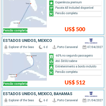
Experiência premium
Pacote All Included disponível
Pensão completa
US$ 500
Pensão completa
ESTADOS UNIDOS, MÉXICO
Explorer of the Seas
6 d
Porto Canaveral
07/04/2027
-60% no segundo passageiro
Até -$650/cabine
Entretenimento a bordo incluído
Pensão completa
US$ 512
Pensão completa
ESTADOS UNIDOS, MÉXICO, BAHAMAS
Explorer of the Seas
6 d
Porto Canaveral
21/04/2027