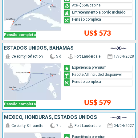
Até -$650/cabine
Entretenimento a bordo incluído
Pensão completa
US$ 573
Pensão completa
ESTADOS UNIDOS, BAHAMAS
Celebrity Reflection
5 d
Fort Lauderdale
17/04/2028
Experiência premium
Pacote All Included disponível
Pensão completa
US$ 579
Pensão completa
MÉXICO, HONDURAS, ESTADOS UNIDOS
Celebrity Silhouette
7 d
Fort Lauderdale
04/04/2027
Experiência premium