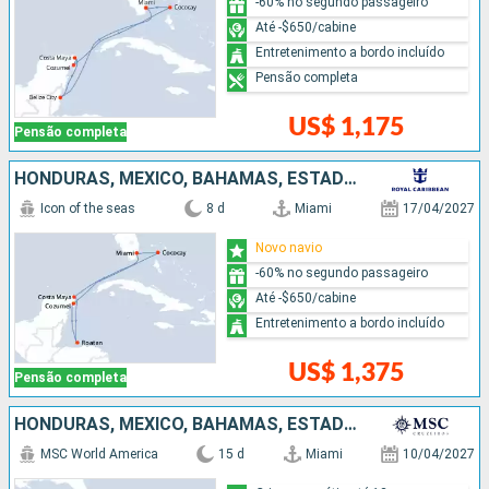
-60% no segundo passageiro
Até -$650/cabine
Entretenimento a bordo incluído
Pensão completa
US$ 1,175
Pensão completa
HONDURAS, MÉXICO, BAHAMAS, ESTADOS UNIDOS
Icon of the seas
8 d
Miami
17/04/2027
Novo navio
-60% no segundo passageiro
Até -$650/cabine
Entretenimento a bordo incluído
US$ 1,375
Pensão completa
HONDURAS, MÉXICO, BAHAMAS, ESTADOS UNIDOS, REPUBLICA DOMINICANA, PORTO RICO
MSC World America
15 d
Miami
10/04/2027