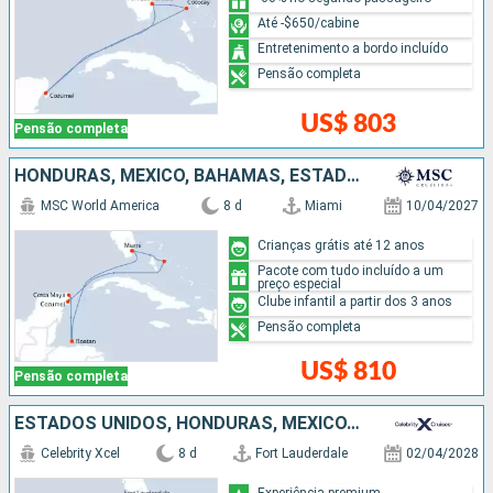
Até -$650/cabine
Entretenimento a bordo incluído
Pensão completa
US$ 803
Pensão completa
HONDURAS, MÉXICO, BAHAMAS, ESTADOS UNIDOS
MSC World America
8 d
Miami
10/04/2027
Crianças grátis até 12 anos
Pacote com tudo incluído a um
preço especial
Clube infantil a partir dos 3 anos
Pensão completa
US$ 810
Pensão completa
ESTADOS UNIDOS, HONDURAS, MÉXICO, ISLAS CAIMÁN
Celebrity Xcel
8 d
Fort Lauderdale
02/04/2028
Experiência premium