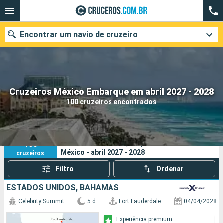
Encontrar um navio de cruzeiro
Quando ir?
Cruzeiros México Embarque em abril 2027 - 2028
100 cruzeiros encontrados
Data de partida
Cidades
Companhias
100
Os seus critérios de pesquisa:
México - abril 2027 - 2028
cruzeiros
Pesquisar
Filtro
Ordenar
ESTADOS UNIDOS, BAHAMAS
Celebrity Summit
5 d
Fort Lauderdale
04/04/2028
Experiência premium