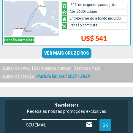
-60% no segundo passageiro
Até -$650/cabine
Entretenimento a bordo incluído
Pensão completa
US$ 541
Pensão completa
VER MAIS CRUZEIROS
Cruzeiros www.123cruzeiros.com.br
Destinos País
Cruzeiros México
Partida Em abril 2027 - 2028
Newsletters
Receba as nossas promoções exclusivas
SEU ÉMAIL
OK