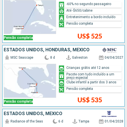
-60% no segundo passageiro
Até -$650/cabine
Entretenimento a bordo incluído
Pensão completa
US$ 525
Pensão completa
ESTADOS UNIDOS, HONDURAS, MÉXICO
MSC Seascape
8 d
Galveston
04/04/2027
Crianças grátis até 12 anos
Pacote com tudo incluído a um
preço especial
Clube infantil a partir dos 3 anos
Pensão completa
US$ 535
Pensão completa
ESTADOS UNIDOS, MÉXICO
Radiance of the Seas
6 d
Tampa
01/04/2028