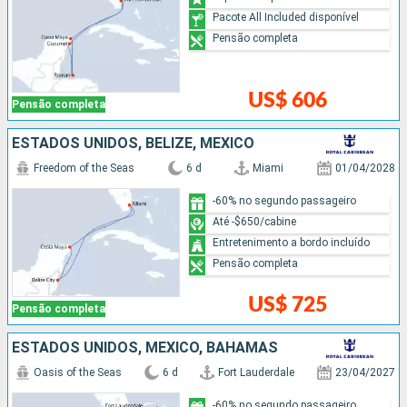
Pacote All Included disponível
Pensão completa
US$ 606
Pensão completa
ESTADOS UNIDOS, BELIZE, MÉXICO
Freedom of the Seas
6 d
Miami
01/04/2028
-60% no segundo passageiro
Até -$650/cabine
Entretenimento a bordo incluído
Pensão completa
US$ 725
Pensão completa
ESTADOS UNIDOS, MÉXICO, BAHAMAS
Oasis of the Seas
6 d
Fort Lauderdale
23/04/2027
-60% no segundo passageiro