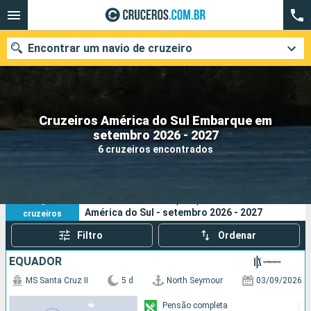
Encontrar um navio de cruzeiro
Cruzeiros América do Sul Embarque em
Quando ir?
setembro 2026 - 2027
6 cruzeiros encontrados
Data de partida
Cidades
Companhias
6
Os seus critérios de pesquisa:
América do Sul - setembro 2026 - 2027
cruzeiros
Pesquisar
Filtro
Ordenar
EQUADOR
MS Santa Cruz II
5 d
North Seymour
03/09/2026
Pensão completa