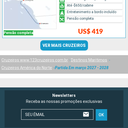
Até -$650/cabine
Entretenimento a bordo incluído
Pensão completa
US$ 419
Pensão completa
VER MAIS CRUZEIROS
Cruzeiros www.123cruzeiros.com.br
Destinos Maritimos
Cruzeiros América do Norte
Partida Em março 2027 - 2028
Newsletters
Receba as nossas promoções exclusivas
SEU ÉMAIL
OK