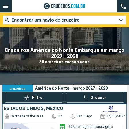
Encontrar um navio de cruzeiro
Cruzeiros América do Norte Embarque em março
Quando ir?
2027 - 2028
30 cruzeiros encontrados
Data de partida
Cidades
Companhias
30
Os seus critérios de pesquisa:
América do Norte - março 2027 - 2028
cruzeiros
Pesquisar
Filtro
Ordenar
ESTADOS UNIDOS, MÉXICO
Serenade of the Seas
5 d
San Diego
07/03/2027
-60% no segundo passageiro