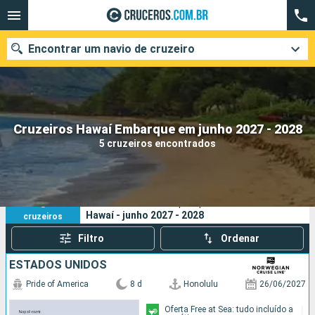
Encontrar um navio de cruzeiro
Quando ir?
Cruzeiros Hawaí Embarque em junho 2027 - 2028
5 cruzeiros encontrados
Data de partida
Cidades
Companhias
5
Os seus critérios de pesquisa:
Hawaí - junho 2027 - 2028
cruzeiros
Pesquisar
Filtro
Ordenar
ESTADOS UNIDOS
Pride of America
8 d
Honolulu
26/06/2027
Oferta Free at Sea: tudo incluído a