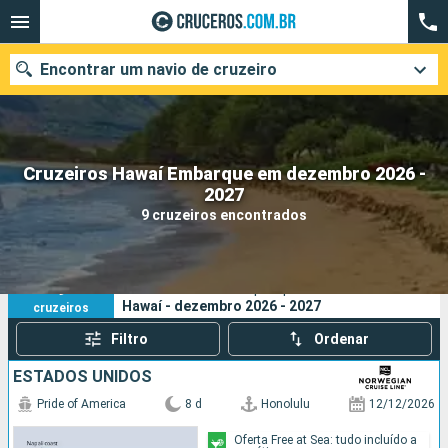
Encontrar um navio de cruzeiro
Cruzeiros Hawaí Embarque em dezembro 2026 -
Quando ir?
2027
9 cruzeiros encontrados
Data de partida
Cidades
Companhias
9
Os seus critérios de pesquisa:
Hawaí - dezembro 2026 - 2027
cruzeiros
Pesquisar
Filtro
Ordenar
ESTADOS UNIDOS
Pride of America
8 d
Honolulu
12/12/2026
Oferta Free at Sea: tudo incluído a