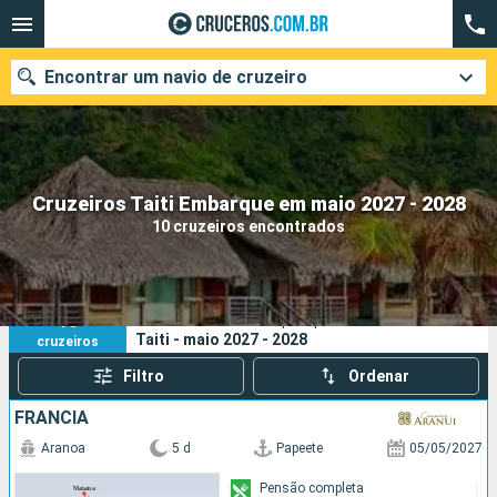
Encontrar um navio de cruzeiro
Quando ir?
Cruzeiros Taiti Embarque em maio 2027 - 2028
10 cruzeiros encontrados
Data de partida
Cidades
Companhias
10
Os seus critérios de pesquisa:
Taiti - maio 2027 - 2028
cruzeiros
Pesquisar
Filtro
Ordenar
FRANCIA
Aranoa
5 d
Papeete
05/05/2027
Pensão completa