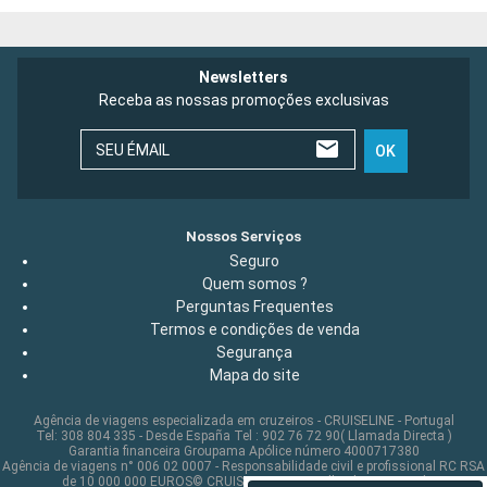
Newsletters
Receba as nossas promoções exclusivas
SEU ÉMAIL
OK
Nossos Serviços
Seguro
Quem somos ?
Perguntas Frequentes
Termos e condições de venda
Segurança
Mapa do site
Agência de viagens especializada em cruzeiros - CRUISELINE - Portugal
Tel: 308 804 335 - Desde España Tel : 902 76 72 90( Llamada Directa )
Garantia financeira Groupama Apólice número 4000717380
Agência de viagens n° 006 02 0007 - Responsabilidade civil e profissional RC RSA
de 10 000 000 EUROS© CRUISELINE 2026 - all rights reserved