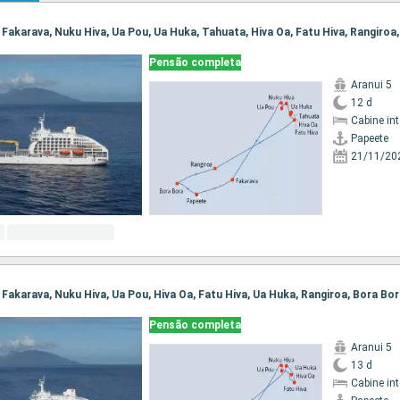
Pensão completa
Aranui 5
12 d
Cabine in
Papeete
21/11/20
, Fakarava, Nuku Hiva, Ua Pou, Hiva Oa, Fatu Hiva, Ua Huka, Rangiroa, Bora Bo
Pensão completa
Aranui 5
13 d
Cabine in