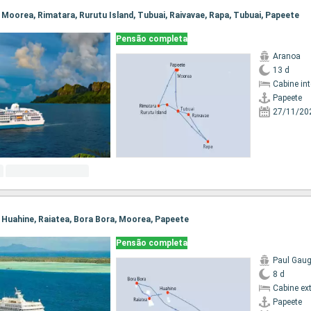
, Moorea, Rimatara, Rurutu Island, Tubuai, Raivavae, Rapa, Tubuai, Papeete
Pensão completa
Aranoa
13 d
Cabine in
Papeete
27/11/20
e, Huahine, Raiatea, Bora Bora, Moorea, Papeete
Pensão completa
Paul Gaug
8 d
Cabine ex
Papeete