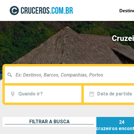
Destin
Cruze
Quando ir?
Data de partida
FILTRAR A BUSCA
24
cruzeiros
encon