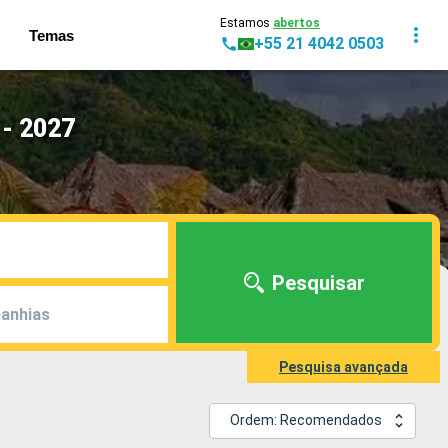
Estamos
abertos
Temas
+55 21 4042 0503
- 2027
Pesquisar
anhias
Pesquisa avançada
Ordem: Recomendados