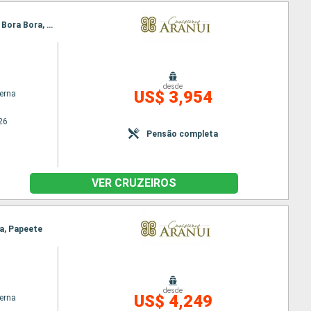
Itinerário : Papeete, Fakarava, Nuku Hiva, Ua Pou, Ua Huka, Tahuata, Hiva Oa, Fatu Hiva, Rangiroa, Bora Bora, Papeete
desde
US$ 3,954
terna
26
Pensão completa
VER CRUZEIROS
ra, Papeete
desde
US$ 4,249
terna