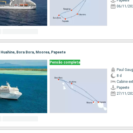
Papeete
06/11/20
e, Huahine, Bora Bora, Moorea, Papeete
Pensão completa
Paul Gaug
8 d
Cabine ex
Papeete
27/11/20