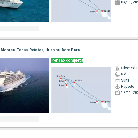
04/11/20
e, Moorea, Tahaa, Raiatea, Huahine, Bora Bora
Pensão completa
Silver Whi
8 d
Suíte
Papeete
12/11/20