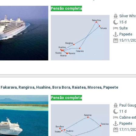
Pensão completa
Silver Whi
15 d
Suíte
Papeete
15/11/20
e, Fakarava, Rangiroa, Huahine, Bora Bora, Raiatea, Moorea, Papeete
Pensão completa
Paul Gaug
11 d
Cabine ex
Papeete
17/11/20