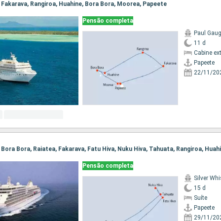
e, Fakarava, Rangiroa, Huahine, Bora Bora, Moorea, Papeete
Pensão completa
Paul Gaug
11 d
Cabine ex
Papeete
22/11/20
, Bora Bora, Raiatea, Fakarava, Fatu Hiva, Nuku Hiva, Tahuata, Rangiroa, Hua
Pensão completa
Silver Whi
15 d
Suíte
Papeete
29/11/20