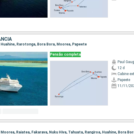
ANCIA
e, Huahine, Rarotonga, Bora Bora, Moorea, Papeete
Pensão completa
Paul Gaug
12 d
Cabine ex
Papeete
11/11/20
e, Moorea, Raiatea, Fakarava, Nuku Hiva, Tahuata, Rangiroa, Huahine, Bora Bor