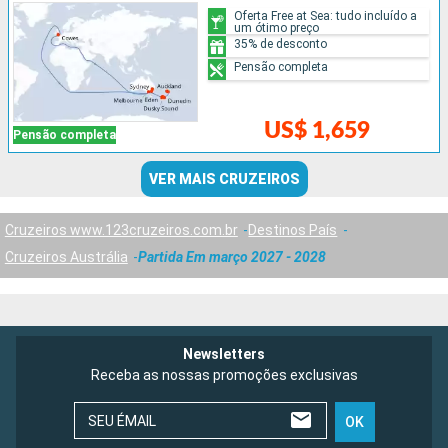
Oferta Free at Sea: tudo incluído a
um ótimo preço
35% de desconto
Pensão completa
US$ 1,659
Pensão completa
VER MAIS CRUZEIROS
Cruzeiros www.123cruzeiros.com.br
Destinos País
Cruzeiros Austrália
Partida Em março 2027 - 2028
Newsletters
Receba as nossas promoções exclusivas
SEU ÉMAIL
OK