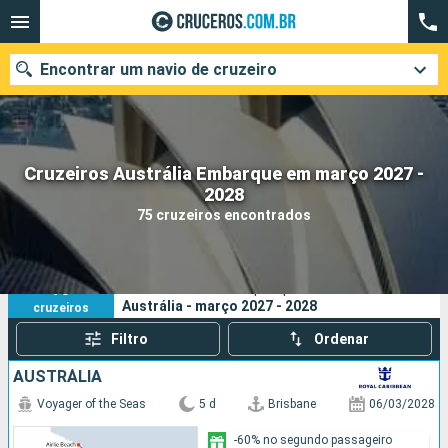
Encontrar um navio de cruzeiro
Cruzeiros Austrália Embarque em março 2027 -
Quando ir?
2028
75 cruzeiros encontrados
Data de partida
Cidades
Companhias
75
Os seus critérios de pesquisa:
Austrália - março 2027 - 2028
cruzeiros
Pesquisar
Filtro
Ordenar
AUSTRÁLIA
Voyager of the Seas
5 d
Brisbane
06/03/2028
-60% no segundo passageiro