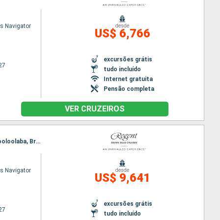
s Navigator
desde
US$ 6,766
excursões grátis
27
tudo incluído
Internet gratuita
Pensão completa
VER CRUZEIROS
Itinerário : Darwin, Thursday Island, Cooktown, Cairns, Townsville, Airlie Beach, Kingfisher Bay, Mooloolaba, Brisbane, Sydney
s Navigator
desde
US$ 9,641
excursões grátis
27
tudo incluído