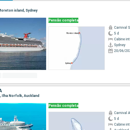
 Moreton island, Sydney
Pensão completa
Carnival 
5 d
Cabine in
Sydney
20/06/20
A
d, Ilha Norfolk, Auckland
Pensão completa
Carnival 
5 d
Cabine in