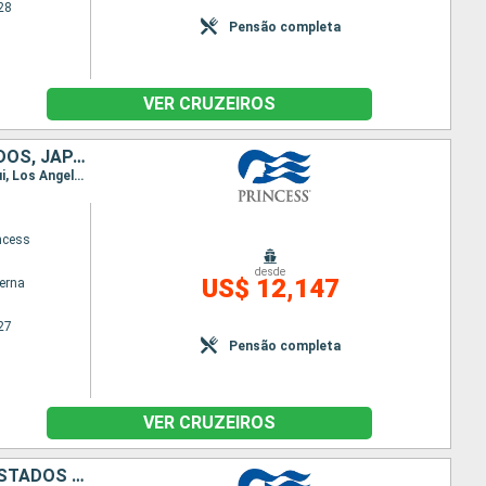
28
Pensão completa
VER CRUZEIROS
NOVA ZELÂNDIA, FIDJI (ILHAS), SAMOA, FRANCIA, CANADÁ, ESTADOS UNIDOS, JAPÃO, TAIWAN, CHINA, VITENÃ, SINGAPURA, INDONESIA, AUSTRÁLIA
Itinerário : Auckland, Bay of islands, Suva, Dravuni Island, Apia, Papeete, Moorea, Honolulu, Kahului, Los Angeles, São Francisco, Victoria, Vancouver, Wrangell, Juneau, Geleira Hubbard, College Fjord, Whittier, Tokyo, Shimizu, Osaka, kochi, Kagoshima, Ishigaki, Taipei, Hong Kong, Phu My, Singapura, Bali, Darwin, Brisbane, Sydney, Auckland
ncess
desde
US$ 12,147
terna
27
Pensão completa
VER CRUZEIROS
AUSTRÁLIA, NOVA ZELÂNDIA, FIDJI (ILHAS), SAMOA, FRANCIA, CANADÁ, ESTADOS UNIDOS, JAPÃO, TAIWAN, CHINA, VITENÃ, SINGAPURA, INDONESIA