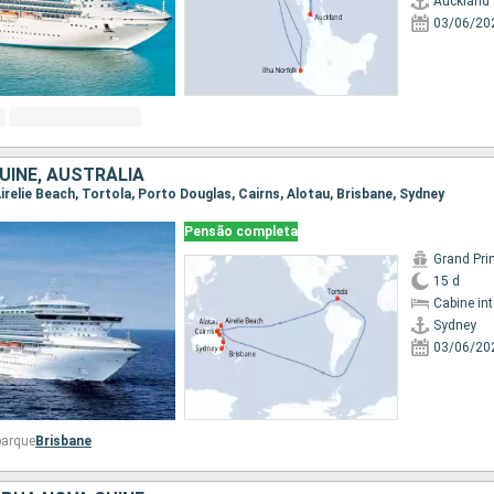
Auckland
03/06/20
UINÉ, AUSTRÁLIA
 Airelie Beach, Tortola, Porto Douglas, Cairns, Alotau, Brisbane, Sydney
Pensão completa
Grand Pri
15 d
Cabine in
Sydney
03/06/20
barque
Brisbane