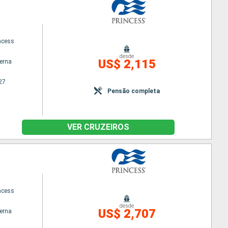
ncess
desde
US$ 2,115
terna
27
Pensão completa
VER CRUZEIROS
ncess
desde
US$ 2,707
terna