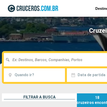
Destin
Cruzei
Quando ir?
Data de partida
FILTRAR A BUSCA
18
cruzeiros
encon