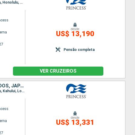
Itinerário : Brisbane, Sydney, Auckland, Bay of islands, Suva, Dravuni Island, Apia, Papeete, Moorea, Honolulu, Kahului, Los Angeles, São Francisco, Victoria, Vancouver, Wrangell, Juneau, Geleira Hubbard, College Fjord, Whittier, Tokyo, Shimizu, Osaka, kochi, Kagoshima, Ishigaki, Taipei, Hong Kong, Phu My, Singapura, Bali, Darwin, Brisbane
ncess
desde
US$ 13,190
terna
27
Pensão completa
VER CRUZEIROS
NOVA ZELÂNDIA, FIDJI (ILHAS), SAMOA, FRANCIA, CANADÁ, ESTADOS UNIDOS, JAPÃO, TAIWAN, CHINA, VITENÃ, SINGAPURA, INDONESIA, AUSTRÁLIA
Itinerário : Sydney, Auckland, Bay of islands, Suva, Dravuni Island, Apia, Papeete, Moorea, Honolulu, Kahului, Los Angeles, São Francisco, Victoria, Vancouver, Wrangell, Juneau, Geleira Hubbard, College Fjord, Whittier, Tokyo, Shimizu, Osaka, kochi, Kagoshima, Ishigaki, Taipei, Hong Kong, Phu My, Singapura, Bali, Darwin, Brisbane, Sydney
ncess
desde
US$ 13,331
terna
27