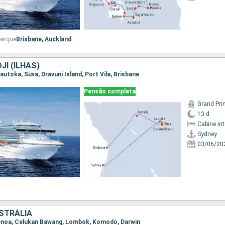
barque
Brisbane,
Auckland
JI (ILHAS)
Lautoka, Suva, Dravuni Island, Port Vila, Brisbane
Pensão completa
Grand Pri
13 d
Cabine in
Sydney
03/06/20
USTRÁLIA
 Benoa, Celukan Bawang, Lombok, Komodo, Darwin