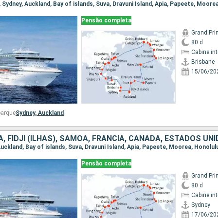
Pensão completa
Grand Pri
80 d
Cabine in
Brisbane
15/06/20
barque
Sydney,
Auckland
Pensão completa
Grand Pri
80 d
Cabine in
Sydney
17/06/20