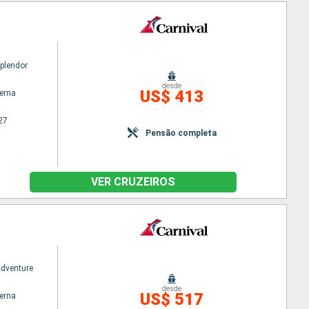
Splendor
desde
US$ 413
terna
27
Pensão completa
VER CRUZEIROS
Adventure
desde
US$ 517
terna