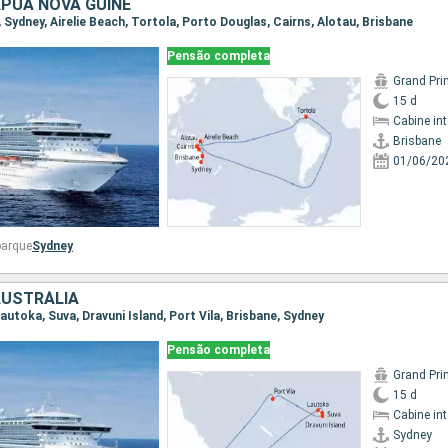
APUA NOVA GUINÉ
e, Sydney, Airelie Beach, Tortola, Porto Douglas, Cairns, Alotau, Brisbane
Pensão completa
Grand Pri
15 d
Cabine in
Brisbane
01/06/20
barque
Sydney
 AUSTRÁLIA
 Lautoka, Suva, Dravuni Island, Port Vila, Brisbane, Sydney
Pensão completa
Grand Pri
15 d
Cabine in
Sydney