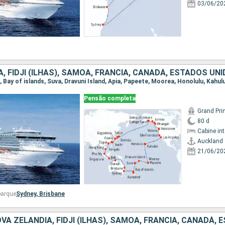
03/06/20
Pensão completa
Grand Pri
80 d
Cabine in
Auckland
21/06/20
barque
Sydney,
Brisbane