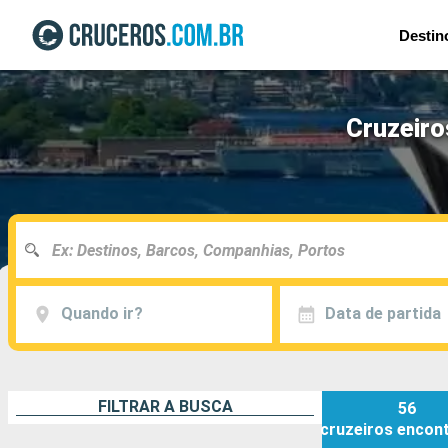
Destin
Cruzeiro
Quando ir?
Data de partida
FILTRAR A BUSCA
56
cruzeiros
encon