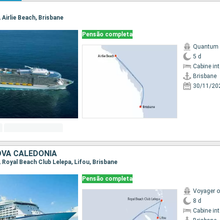
, Airlie Beach, Brisbane
Pensão completa
Quantum o
5 d
Cabine in
Brisbane
30/11/20
OVA CALEDÔNIA
e, Royal Beach Club Lelepa, Lifou, Brisbane
Pensão completa
Voyager o
8 d
Cabine in