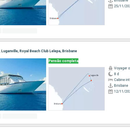
Brisbane
25/11/20
e, Luganville, Royal Beach Club Lelepa, Brisbane
Pensão completa
Voyager o
8 d
Cabine in
Brisbane
12/11/20