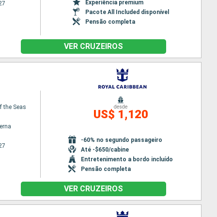
Experiência premium
27
Pacote All Included disponível
Pensão completa
VER CRUZEIROS
f the Seas
desde
US$ 1,120
terna
-60% no segundo passageiro
27
Até -$650/cabine
Entretenimento a bordo incluído
Pensão completa
VER CRUZEIROS