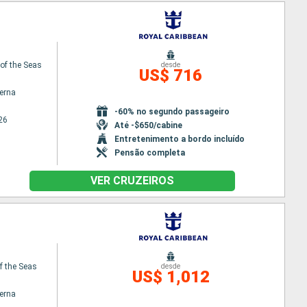
f the Seas
desde
US$ 716
terna
-60% no segundo passageiro
26
Até -$650/cabine
Entretenimento a bordo incluído
Pensão completa
VER CRUZEIROS
f the Seas
desde
US$ 1,012
terna