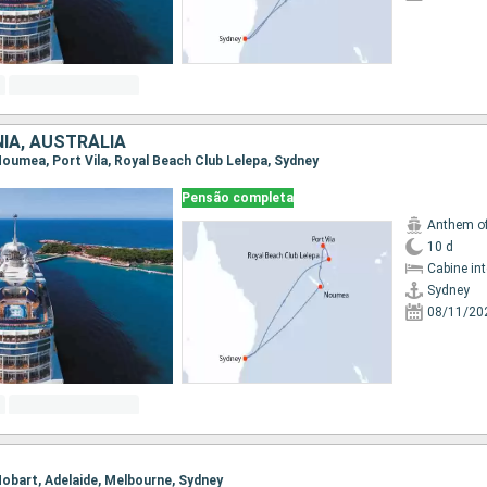
IA, AUSTRÁLIA
 Noumea, Port Vila, Royal Beach Club Lelepa, Sydney
Pensão completa
Anthem of
10 d
Cabine in
Sydney
08/11/20
 Hobart, Adelaide, Melbourne, Sydney