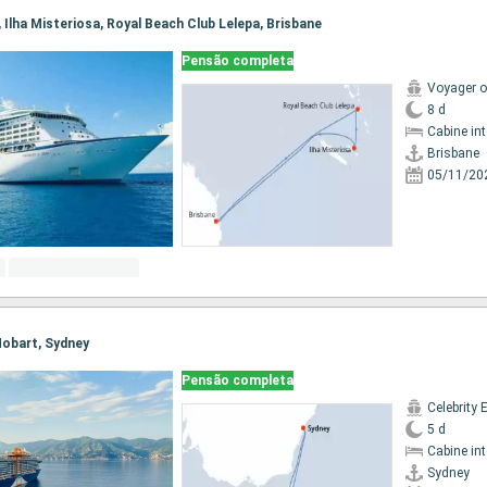
e, Ilha Misteriosa, Royal Beach Club Lelepa, Brisbane
Pensão completa
Voyager o
8 d
Cabine in
Brisbane
05/11/20
 Hobart, Sydney
Pensão completa
Celebrity 
5 d
Cabine in
Sydney