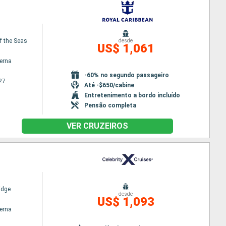
f the Seas
desde
US$ 1,061
terna
-60% no segundo passageiro
27
Até -$650/cabine
Entretenimento a bordo incluído
Pensão completa
VER CRUZEIROS
Edge
desde
US$ 1,093
terna