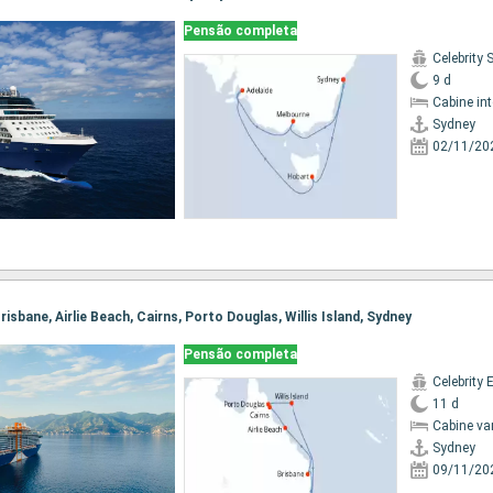
Pensão completa
Celebrity 
9 d
Cabine in
Sydney
02/11/20
Brisbane, Airlie Beach, Cairns, Porto Douglas, Willis Island, Sydney
Pensão completa
Celebrity 
11 d
Cabine va
Sydney
09/11/20