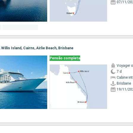
07/11/20
, Willis Island, Cairns, Airlie Beach, Brisbane
Pensão completa
Voyager o
7 d
Cabine in
Brisbane
19/11/20