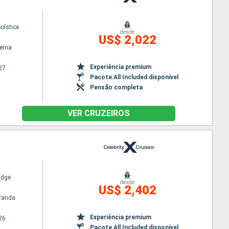
Solstice
desde
US$ 2,022
terna
Experiência premium
27
Pacote All Included disponível
Pensão completa
VER CRUZEIROS
Edge
desde
US$ 2,402
randa
Experiência premium
26
Pacote All Included disponível