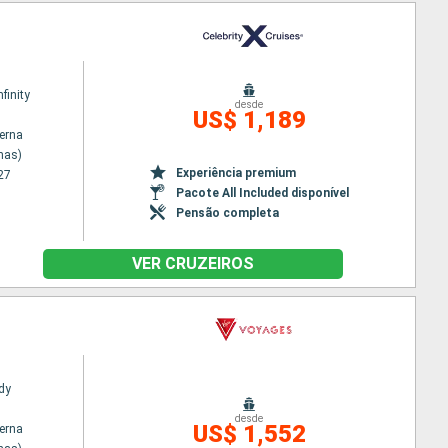
nfinity
desde
US$ 1,189
terna
nas)
Experiência premium
27
Pacote All Included disponível
Pensão completa
VER CRUZEIROS
dy
desde
US$ 1,552
terna