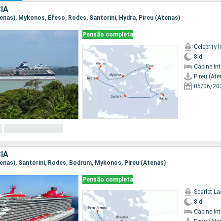
IA
Atenas), Mykonos, Efeso, Rodes, Santorini, Hydra, Pireu (Atenas)
Pensão completa
Celebrity I
8 d
Cabine in
Pireu (Ate
06/06/20
IA
Atenas), Santorini, Rodes, Bodrum, Mykonos, Pireu (Atenas)
Pensão completa
Scarlet La
8 d
Cabine in