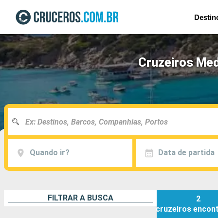
Destin
Cruzeiros Med
Quando ir?
Data de partida
FILTRAR A BUSCA
2
cruzeiros
encon