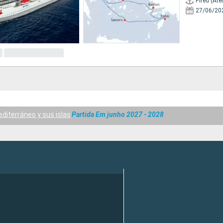
Pireu (Ate
27/06/20
diterráneo y sus islas
Partida Em junho 2027 - 2028