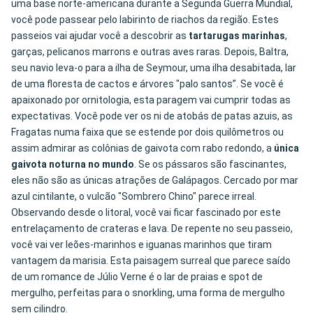
uma base norte-americana durante a Segunda Guerra Mundial,
você pode passear pelo labirinto de riachos da região. Estes
passeios vai ajudar você a descobrir as
tartarugas marinhas
,
garças, pelicanos marrons e outras aves raras. Depois, Baltra,
seu navio leva-o para a ilha de Seymour, uma ilha desabitada, lar
de uma floresta de cactos e árvores "palo santos”. Se você é
apaixonado por ornitologia, esta paragem vai cumprir todas as
expectativas. Você pode ver os ni de atobás de patas azuis, as
Fragatas numa faixa que se estende por dois quilômetros ou
assim admirar as colônias de gaivota com rabo redondo, a
única
gaivota noturna no mundo
. Se os pássaros são fascinantes,
eles não são as únicas atrações de Galápagos. Cercado por mar
azul cintilante, o vulcão "Sombrero Chino" parece irreal.
Observando desde o litoral, você vai ficar fascinado por este
entrelaçamento de crateras e lava. De repente no seu passeio,
você vai ver leões-marinhos e iguanas marinhos que tiram
vantagem da marisia. Esta paisagem surreal que parece saído
de um romance de Júlio Verne é o lar de praias e spot de
mergulho, perfeitas para o snorkling, uma forma de mergulho
sem cilindro.