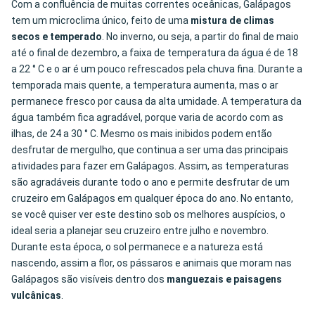
Com a confluência de muitas correntes oceânicas, Galápagos
tem um microclima único, feito de uma
mistura de climas
secos e temperado
. No inverno, ou seja, a partir do final de maio
até o final de dezembro, a faixa de temperatura da água é de 18
a 22 ° C e o ar é um pouco refrescados pela chuva fina. Durante a
temporada mais quente, a temperatura aumenta, mas o ar
permanece fresco por causa da alta umidade. A temperatura da
água também fica agradável, porque varia de acordo com as
ilhas, de 24 a 30 ° C. Mesmo os mais inibidos podem então
desfrutar de mergulho, que continua a ser uma das principais
atividades para fazer em Galápagos. Assim, as temperaturas
são agradáveis durante todo o ano e permite desfrutar de um
cruzeiro em Galápagos em qualquer época do ano. No entanto,
se você quiser ver este destino sob os melhores auspícios, o
ideal seria a planejar seu cruzeiro entre julho e novembro.
Durante esta época, o sol permanece e a natureza está
nascendo, assim a flor, os pássaros e animais que moram nas
Galápagos são visíveis dentro dos
manguezais e paisagens
vulcânicas
.