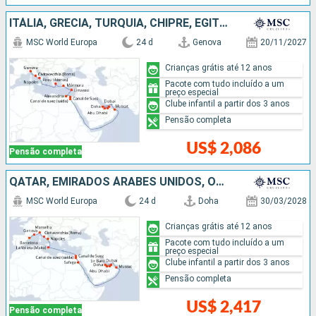
ITÁLIA, GRÉCIA, TURQUIA, CHIPRE, EGITO, OMÃ, QATAR, EMIRADOS ÁRABES UNIDOS
MSC World Europa
24 d
Genova
20/11/2027
Crianças grátis até 12 anos
Pacote com tudo incluído a um
preço especial
Clube infantil a partir dos 3 anos
Pensão completa
US$ 2,086
Pensão completa
QATAR, EMIRADOS ÁRABES UNIDOS, OMÃ, EGITO, MALTA, ITÁLIA, FRANCIA, ESPANHA
MSC World Europa
24 d
Doha
30/03/2028
Crianças grátis até 12 anos
Pacote com tudo incluído a um
preço especial
Clube infantil a partir dos 3 anos
Pensão completa
US$ 2,417
Pensão completa