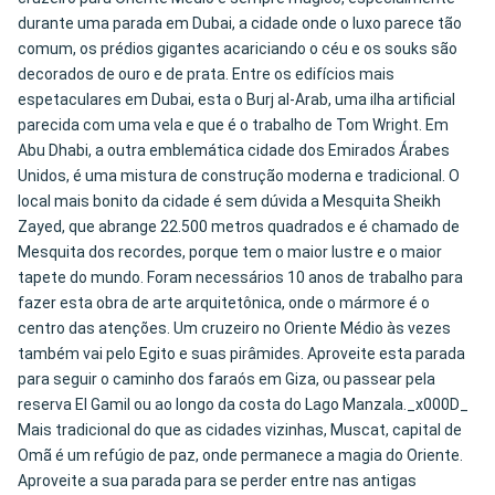
durante uma parada em Dubai, a cidade onde o luxo parece tão
comum, os prédios gigantes acariciando o céu e os souks são
decorados de ouro e de prata. Entre os edifícios mais
espetaculares em Dubai, esta o Burj al-Arab, uma ilha artificial
parecida com uma vela e que é o trabalho de Tom Wright. Em
Abu Dhabi, a outra emblemática cidade dos Emirados Árabes
Unidos, é uma mistura de construção moderna e tradicional. O
local mais bonito da cidade é sem dúvida a Mesquita Sheikh
Zayed, que abrange 22.500 metros quadrados e é chamado de
Mesquita dos recordes, porque tem o maior lustre e o maior
tapete do mundo. Foram necessários 10 anos de trabalho para
fazer esta obra de arte arquitetônica, onde o mármore é o
centro das atenções. Um cruzeiro no Oriente Médio às vezes
também vai pelo Egito e suas pirâmides. Aproveite esta parada
para seguir o caminho dos faraós em Giza, ou passear pela
reserva El Gamil ou ao longo da costa do Lago Manzala._x000D_
Mais tradicional do que as cidades vizinhas, Muscat, capital de
Omã é um refúgio de paz, onde permanece a magia do Oriente.
Aproveite a sua parada para se perder entre nas antigas