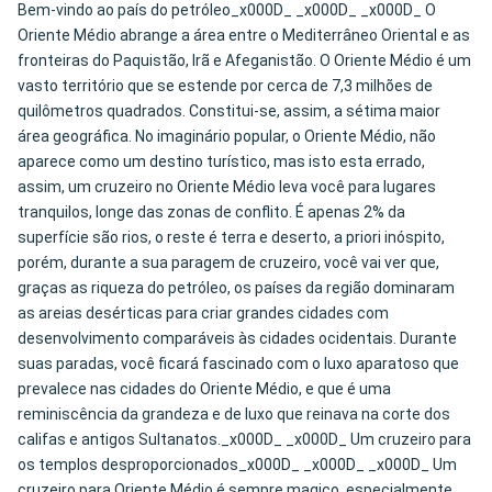
Bem-vindo ao país do petróleo_x000D_ _x000D_ _x000D_ O
Oriente Médio abrange a área entre o Mediterrâneo Oriental e as
fronteiras do Paquistão, Irã e Afeganistão. O Oriente Médio é um
vasto território que se estende por cerca de 7,3 milhões de
quilômetros quadrados. Constitui-se, assim, a sétima maior
área geográfica. No imaginário popular, o Oriente Médio, não
aparece como um destino turístico, mas isto esta errado,
assim, um cruzeiro no Oriente Médio leva você para lugares
tranquilos, longe das zonas de conflito. É apenas 2% da
superfície são rios, o reste é terra e deserto, a priori inóspito,
porém, durante a sua paragem de cruzeiro, você vai ver que,
graças as riqueza do petróleo, os países da região dominaram
as areias desérticas para criar grandes cidades com
desenvolvimento comparáveis às cidades ocidentais. Durante
suas paradas, você ficará fascinado com o luxo aparatoso que
prevalece nas cidades do Oriente Médio, e que é uma
reminiscência da grandeza e de luxo que reinava na corte dos
califas e antigos Sultanatos._x000D_ _x000D_ Um cruzeiro para
os templos desproporcionados_x000D_ _x000D_ _x000D_ Um
cruzeiro para Oriente Médio é sempre magico, especialmente