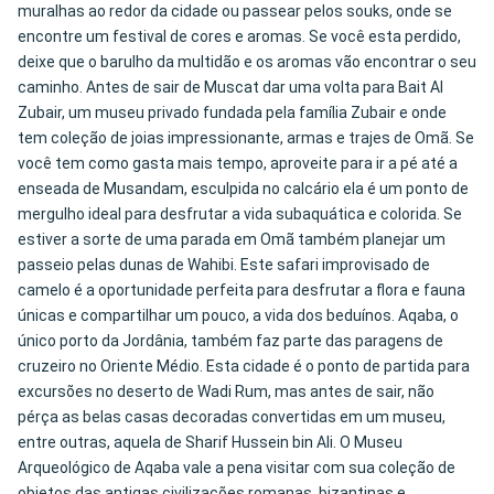
muralhas ao redor da cidade ou passear pelos souks, onde se
encontre um festival de cores e aromas. Se você esta perdido,
deixe que o barulho da multidão e os aromas vão encontrar o seu
caminho. Antes de sair de Muscat dar uma volta para Bait Al
Zubair, um museu privado fundada pela família Zubair e onde
tem coleção de joias impressionante, armas e trajes de Omã. Se
você tem como gasta mais tempo, aproveite para ir a pé até a
enseada de Musandam, esculpida no calcário ela é um ponto de
mergulho ideal para desfrutar a vida subaquática e colorida. Se
estiver a sorte de uma parada em Omã também planejar um
passeio pelas dunas de Wahibi. Este safari improvisado de
camelo é a oportunidade perfeita para desfrutar a flora e fauna
únicas e compartilhar um pouco, a vida dos beduínos. Aqaba, o
único porto da Jordânia, também faz parte das paragens de
cruzeiro no Oriente Médio. Esta cidade é o ponto de partida para
excursões no deserto de Wadi Rum, mas antes de sair, não
pérça as belas casas decoradas convertidas em um museu,
entre outras, aquela de Sharif Hussein bin Ali. O Museu
Arqueológico de Aqaba vale a pena visitar com sua coleção de
objetos das antigas civilizações romanas, bizantinas e