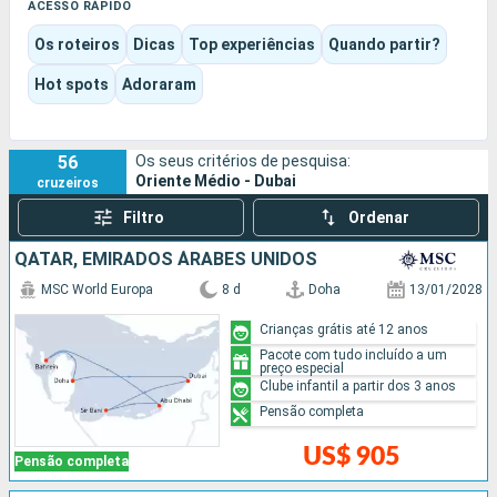
Abu Dhabi ou da Grande Mesquita Sheikh Zayed; e prolongar a
ACESSO RÁPIDO
experiência entre praias, ilhas como Sir Bani Yas e escalas
Os roteiros
Dicas
Top experiências
Quando partir?
em Doha, Mascate ou nos fiordes de Khasab.
O destino combina com toda a naturalidade uma
Hot spots
Adoraram
modernidade espetacular, cultura oriental, momentos à beira-
mar e o prazer de estar a bordo, com cruzeiros que tanto
podem privilegiar o entretenimento familiar como
56
Os seus critérios de pesquisa:
proporcionar uma experiência mais requintada e envolvente.
Oriente Médio - Dubai
cruzeiros
Filtro
Ordenar
QATAR, EMIRADOS ÁRABES UNIDOS
MSC World Europa
8 d
Doha
13/01/2028
Crianças grátis até 12 anos
Pacote com tudo incluído a um
preço especial
Clube infantil a partir dos 3 anos
Pensão completa
US$ 905
Pensão completa