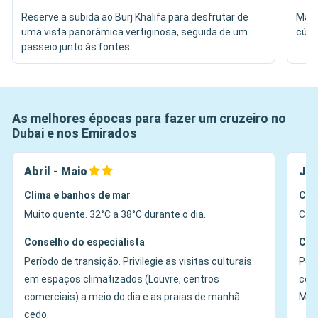
Reserve a subida ao Burj Khalifa para desfrutar de
Mara
uma vista panorâmica vertiginosa, seguida de um
cúpu
passeio junto às fontes.
As melhores épocas para fazer um cruzeiro no
Dubai e nos Emirados
Abril - Maio
Jun
Clima e banhos de mar
Cli
Muito quente. 32°C a 38°C durante o dia.
Calo
Conselho do especialista
Con
Período de transição. Privilegie as visitas culturais
Perí
em espaços climatizados (Louvre, centros
com
comerciais) a meio do dia e as praias de manhã
Med
cedo.