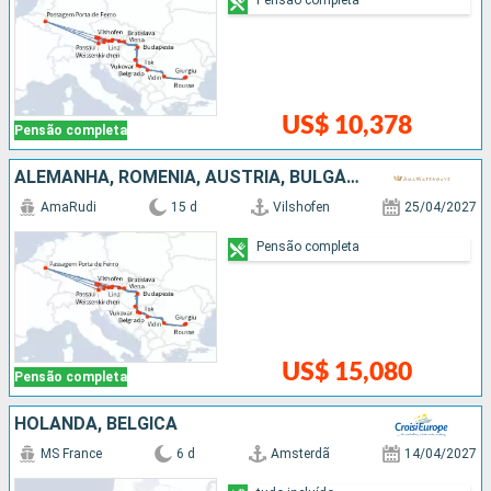
US$ 10,378
Pensão completa
ALEMANHA, ROMÊNIA, AUSTRIA, BULGÁRIA, SÉRVIA, ESLOVÁQUIA, CROÁCIA, HUNGRIA
AmaRudi
15 d
Vilshofen
25/04/2027
Pensão completa
US$ 15,080
Pensão completa
HOLANDA, BÉLGICA
MS France
6 d
Amsterdã
14/04/2027