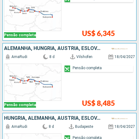
US$ 6,345
Pensão completa
ALEMANHA, HUNGRIA, AUSTRIA, ESLOVÁQUIA
AmaRudi
8 d
Vilshofen
18/04/2027
Pensão completa
US$ 8,485
Pensão completa
HUNGRIA, ALEMANHA, AUSTRIA, ESLOVÁQUIA
AmaRudi
8 d
Budapeste
18/04/2027
Pensão completa