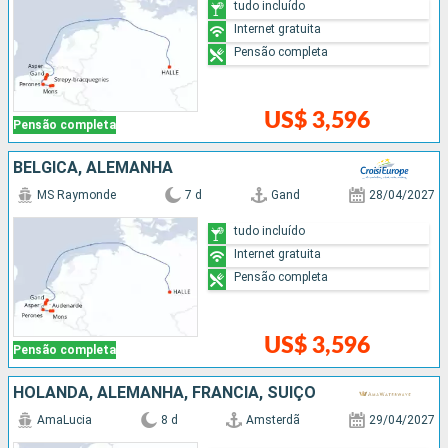
tudo incluído
Internet gratuita
Pensão completa
US$ 3,596
Pensão completa
BÉLGICA, ALEMANHA
MS Raymonde
7 d
Gand
28/04/2027
tudo incluído
Internet gratuita
Pensão completa
US$ 3,596
Pensão completa
HOLANDA, ALEMANHA, FRANCIA, SUÍÇO
AmaLucia
8 d
Amsterdã
29/04/2027