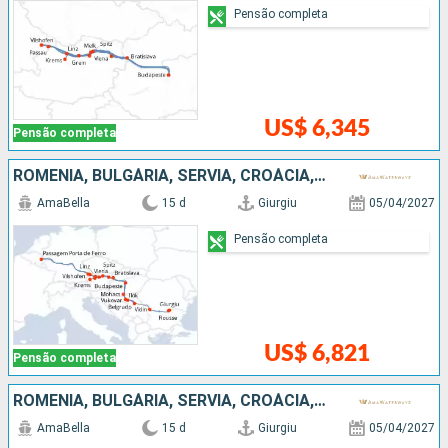
Pensão completa
US$ 6,345
Pensão completa
ROMÊNIA, BULGÁRIA, SÉRVIA, CROÁCIA, HUNGRIA, ESLOVÁQUIA, AUSTRIA, ALEMANHA
AmaBella
15 d
Giurgiu
05/04/2027
Pensão completa
US$ 6,821
Pensão completa
ROMÊNIA, BULGÁRIA, SÉRVIA, CROÁCIA, HUNGRIA, ESLOVÁQUIA, AUSTRIA, ALEMANHA
AmaBella
15 d
Giurgiu
05/04/2027