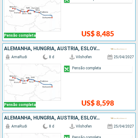
US$ 8,485
Pensão completa
ALEMANHA, HUNGRIA, AUSTRIA, ESLOVÁQUIA
AmaRudi
8 d
Vilshofen
25/04/2027
Pensão completa
US$ 8,598
Pensão completa
ALEMANHA, HUNGRIA, AUSTRIA, ESLOVÁQUIA
AmaRudi
8 d
Vilshofen
25/04/2027
Pensão completa