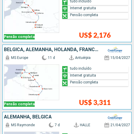
tudo incluído
Internet gratuita
Pensão completa
US$ 2,176
Pensão completa
BÉLGICA, ALEMANHA, HOLANDA, FRANCIA
MS Europe
11 d
Antuérpia
15/04/2027
tudo incluído
Internet gratuita
Pensão completa
US$ 3,311
Pensão completa
ALEMANHA, BÉLGICA
MS Raymonde
7 d
HALLE
21/04/2027