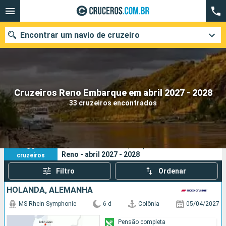
Encontrar um navio de cruzeiro
Quando ir?
Cruzeiros Reno Embarque em abril 2027 - 2028
33 cruzeiros encontrados
Data de partida
Cidades
Companhias
33
Os seus critérios de pesquisa:
Reno - abril 2027 - 2028
cruzeiros
Pesquisar
Filtro
Ordenar
HOLANDA, ALEMANHA
MS Rhein Symphonie
6 d
Colônia
05/04/2027
Pensão completa