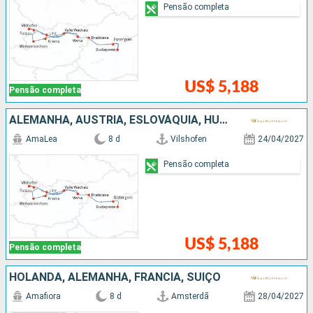
Pensão completa
US$ 5,188
Pensão completa
ALEMANHA, AUSTRIA, ESLOVÁQUIA, HUNGRIA
AmaLea
8 d
Vilshofen
24/04/2027
Pensão completa
US$ 5,188
Pensão completa
HOLANDA, ALEMANHA, FRANCIA, SUÍÇO
Amafiora
8 d
Amsterdã
28/04/2027