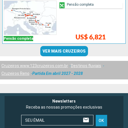
Pensão completa
US$ 6,821
Pensão completa
VER MAIS CRUZEIROS
Cruzeiros www.123cruzeiros.com.br
Destinos fluviais
Cruzeiros Reno
Partida Em abril 2027 - 2028
Newsletters
Receba as nossas promoções exclusivas
SEU ÉMAIL
OK