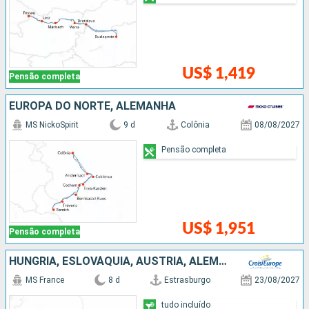
US$ 1,419
Pensão completa
EUROPA DO NORTE, ALEMANHA
MS NickoSpirit
9 d
Colônia
08/08/2027
Pensão completa
US$ 1,951
Pensão completa
HUNGRIA, ESLOVÁQUIA, AUSTRIA, ALEMANHA, FRANCIA
MS France
8 d
Estrasburgo
23/08/2027
tudo incluído