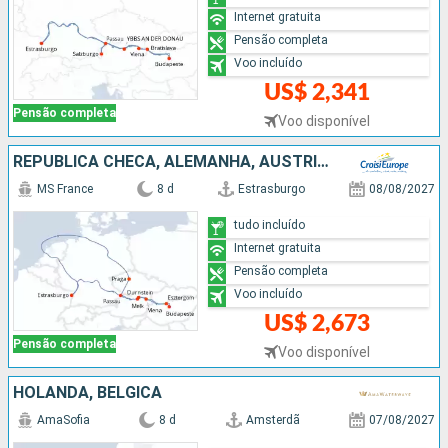
Internet gratuita
Pensão completa
Voo incluído
US$ 2,341
Pensão completa
Voo disponível
REPUBLICA CHECA, ALEMANHA, AUSTRIA, HUNGRIA, FRANCIA
MS France
8 d
Estrasburgo
08/08/2027
tudo incluído
Internet gratuita
Pensão completa
Voo incluído
US$ 2,673
Pensão completa
Voo disponível
HOLANDA, BÉLGICA
AmaSofia
8 d
Amsterdã
07/08/2027