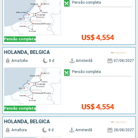
Pensão completa
US$ 4,554
Pensão completa
HOLANDA, BÉLGICA
AmaSofia
8 d
Amsterdã
07/08/2027
Pensão completa
US$ 4,554
Pensão completa
HOLANDA, BÉLGICA
Amafiora
8 d
Amsterdã
28/08/2027