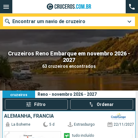
Encontrar um navio de cruzeiro
Cruzeiros Reno Embarque em novembro 2026 -
Quando ir?
2027
63 cruzeiros encontrados
Data de partida
Cidades
Companhias
63
Os seus critérios de pesquisa:
Reno - novembro 2026 - 2027
cruzeiros
Pesquisar
Filtro
Ordenar
ALEMANHA, FRANCIA
La Boheme
5 d
Estrasburgo
22/11/2027
tudo incluído