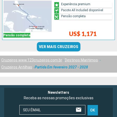
Experiência premium
Pacote All Included disponível
Pensão completa
US$ 1,171
Pensão completa
VER MAIS CRUZEIROS
Cruzeiros www.123cruzeiros.com.br
Destinos Maritimos
Cruzeiros Antilhas
Partida Em fevereiro 2027 - 2028
Newsletters
Receba as nossas promoções exclusivas
SEU ÉMAIL
OK