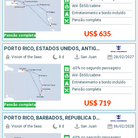
Até -$650/cabine
Entretenimento a bordo incluído
Pensão completa
US$ 635
Pensão completa
PORTO RICO, ESTADOS UNIDOS, ANTIGUA E BARBUDA, SÃO VINCENTE E GRANADINAS, GRENADA
Vision of the Seas
8 d
San Juan
28/02/2027
-60% no segundo passageiro
Até -$650/cabine
Entretenimento a bordo incluído
Pensão completa
US$ 719
Pensão completa
PORTO RICO, BARBADOS, REPUBLICA DOMINICANA, SÃO VINCENTE E GRANADINAS, ANTIGUA E BARBUDA, ESTADOS UNIDOS
Vision of the Seas
8 d
San Juan
06/02/2028
-60% no segundo passageiro