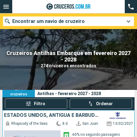
Encontrar um navio de cruzeiro
Cruzeiros Antilhas Embarque em fevereiro 2027
Quando ir?
- 2028
274 cruzeiros encontrados
Data de partida
Cidades
Companhias
274
Os seus critérios de pesquisa:
Antilhas - fevereiro 2027 - 2028
cruzeiros
Pesquisar
Filtro
Ordenar
ESTADOS UNIDOS, ANTIGUA E BARBUDA, REPUBLICA DOMINICANA, PORTO RICO
Rhapsody of the Seas
8 d
San Juan
13/02/2027
-60% no segundo passageiro