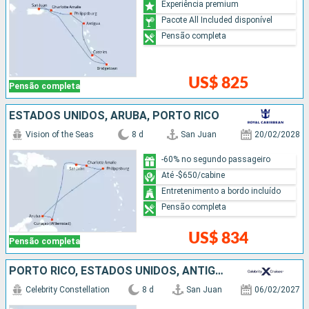
Experiência premium
Pacote All Included disponível
Pensão completa
US$ 825
Pensão completa
ESTADOS UNIDOS, ARUBA, PORTO RICO
Vision of the Seas
8 d
San Juan
20/02/2028
-60% no segundo passageiro
Até -$650/cabine
Entretenimento a bordo incluído
Pensão completa
US$ 834
Pensão completa
PORTO RICO, ESTADOS UNIDOS, ANTIGUA E BARBUDA, REPUBLICA DOMINICANA, SANTA LUCIA, GRENADA
Celebrity Constellation
8 d
San Juan
06/02/2027