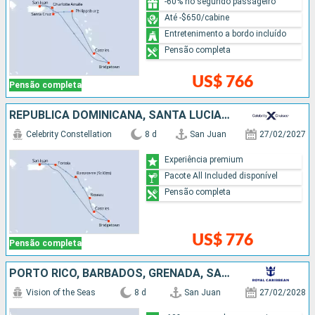
-60% no segundo passageiro
Até -$650/cabine
Entretenimento a bordo incluído
Pensão completa
US$ 766
Pensão completa
REPUBLICA DOMINICANA, SANTA LUCIA, BARBADOS, PORTO RICO
Celebrity Constellation
8 d
San Juan
27/02/2027
Experiência premium
Pacote All Included disponível
Pensão completa
US$ 776
Pensão completa
PORTO RICO, BARBADOS, GRENADA, SANTA LUCIA, ANTIGUA E BARBUDA, ESTADOS UNIDOS
Vision of the Seas
8 d
San Juan
27/02/2028