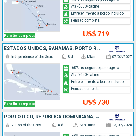
Até -$650/cabine
Entretenimento a bordo incluído
Pensão completa
US$ 719
Pensão completa
ESTADOS UNIDOS, BAHAMAS, PORTO RICO
Independence of the Seas
8 d
Miami
07/02/2027
-60% no segundo passageiro
Até -$650/cabine
Entretenimento a bordo incluído
Pensão completa
US$ 730
Pensão completa
PORTO RICO, REPUBLICA DOMINICANA, BARBADOS, SÃO VINCENTE E GRANADINAS, ANTIGUA E BARBUDA, ESTADOS UNIDOS
Vision of the Seas
8 d
San Juan
13/02/2028
-60% no segundo passageiro