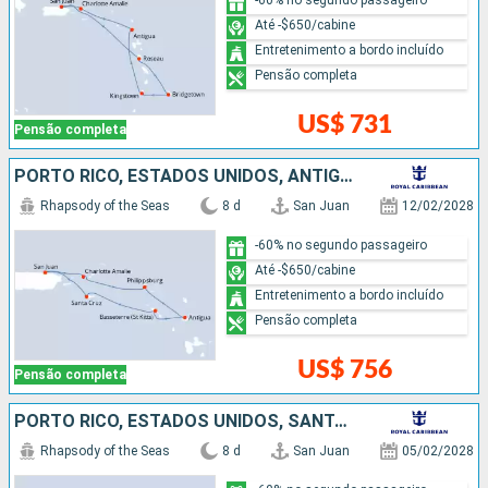
Até -$650/cabine
Entretenimento a bordo incluído
Pensão completa
US$ 731
Pensão completa
PORTO RICO, ESTADOS UNIDOS, ANTIGUA E BARBUDA
Rhapsody of the Seas
8 d
San Juan
12/02/2028
-60% no segundo passageiro
Até -$650/cabine
Entretenimento a bordo incluído
Pensão completa
US$ 756
Pensão completa
PORTO RICO, ESTADOS UNIDOS, SANTA LUCIA, BARBADOS
Rhapsody of the Seas
8 d
San Juan
05/02/2028