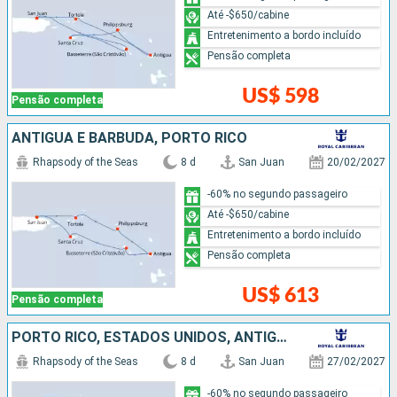
Até -$650/cabine
Entretenimento a bordo incluído
Pensão completa
US$ 598
Pensão completa
ANTIGUA E BARBUDA, PORTO RICO
Rhapsody of the Seas
8 d
San Juan
20/02/2027
-60% no segundo passageiro
Até -$650/cabine
Entretenimento a bordo incluído
Pensão completa
US$ 613
Pensão completa
PORTO RICO, ESTADOS UNIDOS, ANTIGUA E BARBUDA, REPUBLICA DOMINICANA
Rhapsody of the Seas
8 d
San Juan
27/02/2027
-60% no segundo passageiro