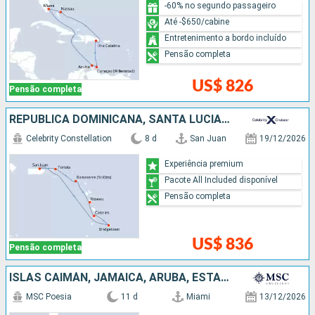
-60% no segundo passageiro
Até -$650/cabine
Entretenimento a bordo incluído
Pensão completa
US$ 826
Pensão completa
REPUBLICA DOMINICANA, SANTA LUCIA, BARBADOS, PORTO RICO
Celebrity Constellation
8 d
San Juan
19/12/2026
Experiência premium
Pacote All Included disponível
Pensão completa
US$ 836
Pensão completa
ISLAS CAIMÁN, JAMAICA, ARUBA, ESTADOS UNIDOS
MSC Poesia
11 d
Miami
13/12/2026