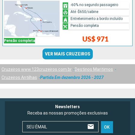
-60% no segundo passageiro
Até -$650/cabine
Entretenimento a bordo incluído
Pensão completa
US$ 971
Pensão completa
VER MAIS CRUZEIROS
Cruzeiros www.123cruzeiros.com.br
Destinos Maritimos
Cruzeiros Antilhas
Partida Em dezembro 2026 - 2027
Newsletters
Receba as nossas promoções exclusivas
SEU ÉMAIL
OK