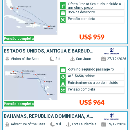
Oferta Free at Sea: tudo incluído a
um ótimo preço
35% de desconto
Pensão completa
US$ 959
Pensão completa
ESTADOS UNIDOS, ANTIGUA E BARBUDA, REPUBLICA DOMINICANA, PORTO RICO
Vision of the Seas
8 d
San Juan
27/12/2026
-60% no segundo passageiro
Até -$650/cabine
Entretenimento a bordo incluído
Pensão completa
US$ 964
Pensão completa
BAHAMAS, REPUBLICA DOMINICANA, ARUBA, ESTADOS UNIDOS
Adventure of the Seas
9 d
Fort Lauderdale
19/12/2026