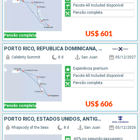
Pacote All Included disponível
Pensão completa
US$ 601
Pensão completa
PORTO RICO, REPUBLICA DOMINICANA, BARBADOS, SANTA LUCIA, ANTIGUA E BARBUDA, ESTADOS UNIDOS
Celebrity Summit
8 d
San Juan
05/12/2027
Experiência premium
Pacote All Included disponível
Pensão completa
US$ 606
Pensão completa
PORTO RICO, ESTADOS UNIDOS, ANTIGUA E BARBUDA, REPUBLICA DOMINICANA
Rhapsody of the Seas
8 d
San Juan
05/12/2026
-60% no segundo passageiro