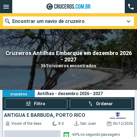
Encontrar um navio de cruzeiro
Cruzeiros Antilhas Embarque em dezembro 2026
Quando ir?
- 2027
361 cruzeiros encontrados
Data de partida
Cidades
Companhias
361
Os seus critérios de pesquisa:
Antilhas - dezembro 2026 - 2027
cruzeiros
Pesquisar
Filtro
Ordenar
ANTIGUA E BARBUDA, PORTO RICO
Vision of the Seas
8 d
San Juan
06/12/2026
-60% no segundo passageiro