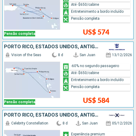
Até -$650/cabine
Entretenimento a bordo incluído
Pensão completa
US$ 574
Pensão completa
PORTO RICO, ESTADOS UNIDOS, ANTIGUA E BARBUDA, REPUBLICA DOMINICANA
Vision of the Seas
8 d
San Juan
13/12/2026
-60% no segundo passageiro
Até -$650/cabine
Entretenimento a bordo incluído
Pensão completa
US$ 584
Pensão completa
PORTO RICO, ESTADOS UNIDOS, ANTIGUA E BARBUDA, SANTA LUCIA, BARBADOS
Celebrity Constellation
8 d
San Juan
05/12/2026
Experiência premium