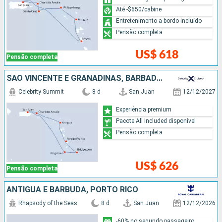
Até -$650/cabine
Entretenimento a bordo incluído
Pensão completa
US$ 618
Pensão completa
SÃO VINCENTE E GRANADINAS, BARBADOS, ANTIGUA E BARBUDA, ESTADOS UNIDOS, PORTO RICO
Celebrity Summit
8 d
San Juan
12/12/2027
Experiência premium
Pacote All Included disponível
Pensão completa
US$ 626
Pensão completa
ANTIGUA E BARBUDA, PORTO RICO
Rhapsody of the Seas
8 d
San Juan
12/12/2026
-60% no segundo passageiro