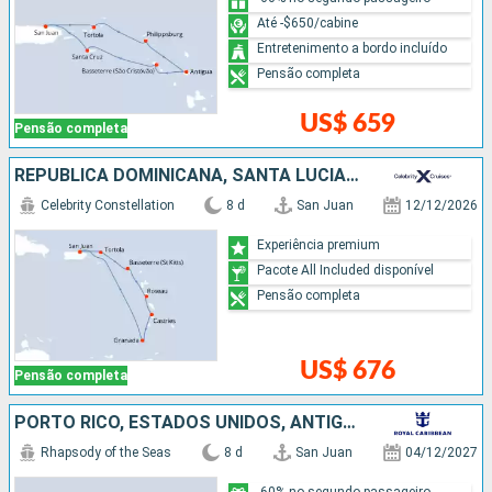
Até -$650/cabine
Entretenimento a bordo incluído
Pensão completa
US$ 659
Pensão completa
REPUBLICA DOMINICANA, SANTA LUCIA, GRENADA, PORTO RICO
Celebrity Constellation
8 d
San Juan
12/12/2026
Experiência premium
Pacote All Included disponível
Pensão completa
US$ 676
Pensão completa
PORTO RICO, ESTADOS UNIDOS, ANTIGUA E BARBUDA
Rhapsody of the Seas
8 d
San Juan
04/12/2027
-60% no segundo passageiro