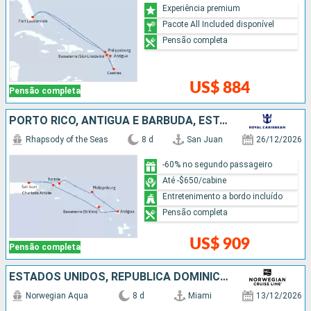
Experiência premium
Pacote All Included disponível
Pensão completa
US$ 884
Pensão completa
PORTO RICO, ANTIGUA E BARBUDA, ESTADOS UNIDOS
Rhapsody of the Seas
8 d
San Juan
26/12/2026
-60% no segundo passageiro
Até -$650/cabine
Entretenimento a bordo incluído
Pensão completa
US$ 909
Pensão completa
ESTADOS UNIDOS, REPUBLICA DOMINICANA, BAHAMAS
Norwegian Aqua
8 d
Miami
13/12/2026