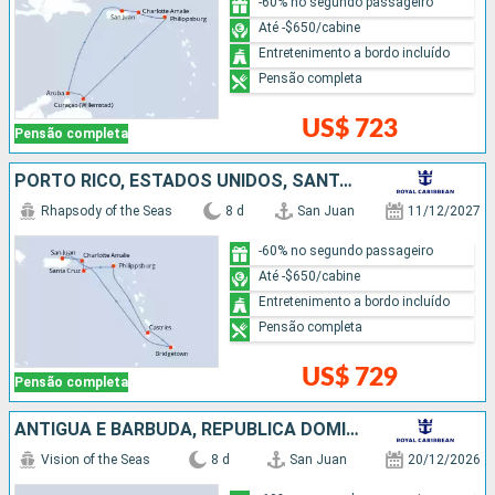
-60% no segundo passageiro
Até -$650/cabine
Entretenimento a bordo incluído
Pensão completa
US$ 723
Pensão completa
PORTO RICO, ESTADOS UNIDOS, SANTA LUCIA, BARBADOS
Rhapsody of the Seas
8 d
San Juan
11/12/2027
-60% no segundo passageiro
Até -$650/cabine
Entretenimento a bordo incluído
Pensão completa
US$ 729
Pensão completa
ANTIGUA E BARBUDA, REPUBLICA DOMINICANA, PORTO RICO
Vision of the Seas
8 d
San Juan
20/12/2026