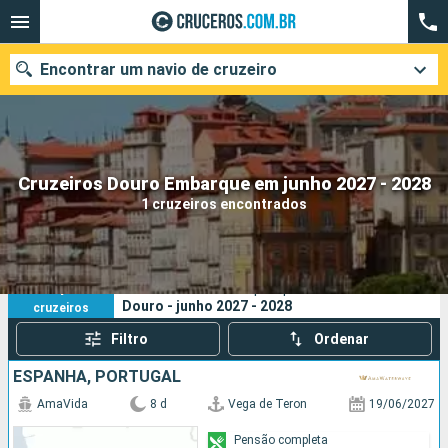
Encontrar um navio de cruzeiro
Quando ir?
Cruzeiros Douro Embarque em junho 2027 - 2028
1 cruzeiros encontrados
Data de partida
Cidades
Companhias
1
Os seus critérios de pesquisa:
Douro - junho 2027 - 2028
cruzeiros
Pesquisar
Filtro
Ordenar
ESPANHA, PORTUGAL
AmaVida
8 d
Vega de Teron
19/06/2027
Pensão completa