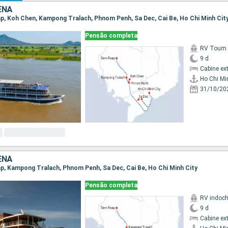
ENÃ
eap, Koh Chen, Kampong Tralach, Phnom Penh, Sa Dec, Cai Be, Ho Chi Minh Cit
Pensão completa
RV Toum T
9 d
Cabine ex
Ho Chi Mi
31/10/20
ENÃ
eap, Kampong Tralach, Phnom Penh, Sa Dec, Cai Be, Ho Chi Minh City
Pensão completa
RV indoch
9 d
Cabine ex