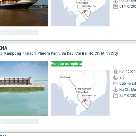
Ho Chi Mi
01/10/20
ENÃ
eap, Kampong Tralach, Phnom Penh, Sa Dec, Cai Be, Ho Chi Minh City
Pensão completa
Rv Indochi
9 d
Cabine ex
Ho Chi Mi
22/10/20