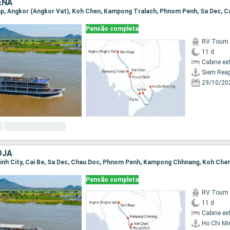
ENÃ
Pensão completa
RV Toum T
11 d
Cabine ex
Siem Rea
29/10/20
OJA
Pensão completa
RV Toum T
11 d
Cabine ex
Ho Chi Mi