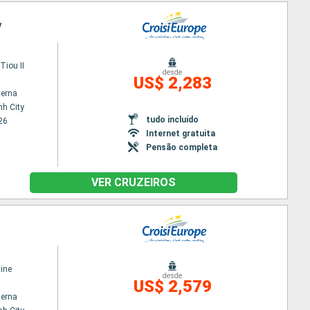
y
iou II
desde
US$ 2,283
terna
nh City
tudo incluído
26
Internet gratuita
Pensão completa
VER CRUZEIROS
ine
desde
US$ 2,579
terna