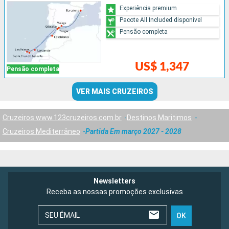
Experiência premium
Pacote All Included disponível
Pensão completa
US$ 1,347
Pensão completa
VER MAIS CRUZEIROS
Cruzeiros www.123cruzeiros.com.br
Destinos Maritimos
Cruzeiros Mediterrâneo
Partida Em março 2027 - 2028
Newsletters
Receba as nossas promoções exclusivas
SEU ÉMAIL
OK