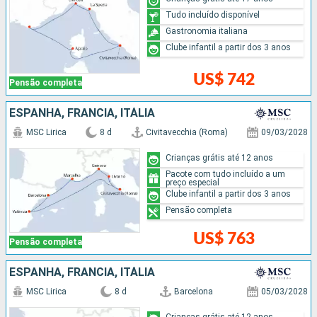
Tudo incluído disponível
Gastronomia italiana
Clube infantil a partir dos 3 anos
US$ 742
Pensão completa
ESPANHA, FRANCIA, ITÁLIA
MSC Lirica
8 d
Civitavecchia (Roma)
09/03/2028
Crianças grátis até 12 anos
Pacote com tudo incluído a um
preço especial
Clube infantil a partir dos 3 anos
Pensão completa
US$ 763
Pensão completa
ESPANHA, FRANCIA, ITÁLIA
MSC Lirica
8 d
Barcelona
05/03/2028
Crianças grátis até 12 anos