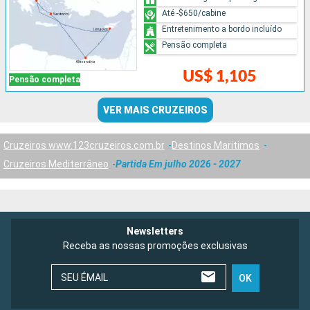
Até -$650/cabine
Entretenimento a bordo incluído
Pensão completa
US$ 1,105
Pensão completa
VER MAIS CRUZEIROS
Cruzeiros www.123cruzeiros.com.br
Destinos Maritimos
Cruzeiros Mediterrâneo
Partida Em julho 2026 - 2027
Newsletters
Receba as nossas promoções exclusivas
SEU ÉMAIL
OK