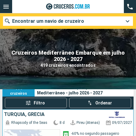
Encontrar um navio de cruzeiro
Cruzeiros Mediterrâneo Embarque em julho
Quando ir?
2026 - 2027
419 cruzeiros encontrados
Data de partida
Cidades
Companhias
419
Os seus critérios de pesquisa:
Mediterrâneo - julho 2026 - 2027
cruzeiros
Pesquisar
Filtro
Ordenar
TURQUIA, GRÉCIA
Rhapsody of the Seas
8 d
Pireu (Atenas)
09/07/2027
-60% no segundo passageiro