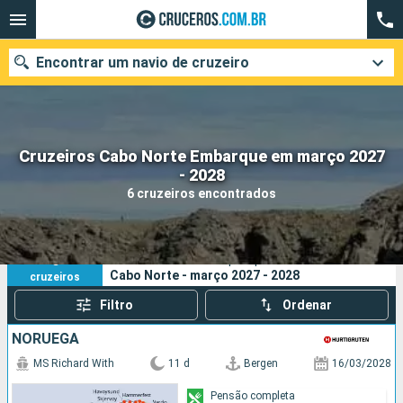
Encontrar um navio de cruzeiro
Cruzeiros Cabo Norte Embarque em março 2027
Quando ir?
- 2028
6 cruzeiros encontrados
Data de partida
Cidades
Companhias
6
Os seus critérios de pesquisa:
Cabo Norte - março 2027 - 2028
cruzeiros
Pesquisar
Filtro
Ordenar
NORUEGA
MS Richard With
11 d
Bergen
16/03/2028
Pensão completa