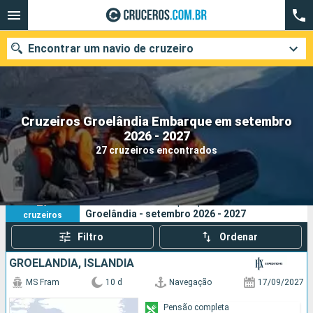
Encontrar um navio de cruzeiro
Cruzeiros Groelândia Embarque em setembro
Quando ir?
2026 - 2027
27 cruzeiros encontrados
Data de partida
Cidades
Companhias
27
Os seus critérios de pesquisa:
Groelândia - setembro 2026 - 2027
cruzeiros
Pesquisar
Filtro
Ordenar
GROELÂNDIA, ISLÂNDIA
MS Fram
10 d
Navegação
17/09/2027
Pensão completa