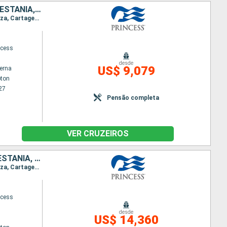
FRANCIA, ITÁLIA, ESPANHA, HOLANDA, NORUEGA, ALEMANHA, FINLÃNDIA, ESTÃNIA, SUÃCIA, POLÓNIA, DINAMARCA, ISLÂNDIA, BÉLGICA, CANADÁ, IRLANDA
Itinerário : Southampton, Cadiz, Barcelona, Toulon, Florence/Pise (Livourne), Ajaccio, Alghero, Ibiza, Cartagena, Southampton, Bruges, Roterdã, Oslo, Kristiansund, Skagen, Copenhague, Warnemunde, Bornholm, Gdansk, Visby, Tallin, Helsinquia, Tallin, Estocolmo, Visby, Gdansk, Bornholm, Arhus, Copenhague, Skagen, Hardangerfjord, Skjolden, Olden, Seydisfjordhur, Akureyri, Isafjord, Reykjavik, Isafjord, Akureyri, Seydisfjordhur, Ilhas Orkney, Invergordon, Edimburgo, Bruges, Southampton, Cornwall, Cobh, Dun Laoghaire, Belfast, Greenock, Southampton
ncess
desde
US$ 9,079
terna
ton
27
Pensão completa
VER CRUZEIROS
ESPANHA, FRANCIA, ITÁLIA, HOLANDA, ALEMANHA, POLÓNIA, FINLÃNDIA, ESTÃNIA, SUÃCIA, DINAMARCA, NORUEGA, ISLÂNDIA, BÉLGICA
Itinerário : Southampton, Cadiz, Barcelona, Toulon, Florence/Pise (Livourne), Ajaccio, Alghero, Ibiza, Cartagena, Southampton, Bruges, Roterdã, Oslo, Kristiansund, Skagen, Copenhague, Warnemunde, Bornholm, Gdansk, Visby, Tallin, Helsinquia, Tallin, Estocolmo, Visby, Gdansk, Bornholm, Arhus, Copenhague, Skagen, Hardangerfjord, Skjolden, Olden, Seydisfjordhur, Akureyri, Isafjord, Reykjavik, Isafjord, Akureyri, Seydisfjordhur, Ilhas Orkney, Invergordon, Edimburgo, Bruges, Southampton
ncess
desde
US$ 14,360