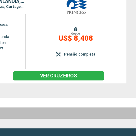
ESPANHA, FRANCIA, ITÁLIA, BÉLGICA, HOLANDA, NORUEGA, ALEMANHA, FINLÃNDIA, ESTÃNIA, SUÃCIA, POLÓNIA, DINAMARCA, ISLÂNDIA
Itinerário : Southampton, Cadiz, Barcelona, Toulon, Florence/Pise (Livourne), Ajaccio, Alghero, Ibiza, Cartagena, Southampton, Bruges, Roterdã, Oslo, Kristiansund, Skagen, Copenhague, Warnemunde, Bornholm, Gdansk, Visby, Tallin, Helsinquia, Tallin, Estocolmo, Visby, Gdansk, Bornholm, Arhus, Copenhague, Skagen, Hardangerfjord, Skjolden, Olden, Seydisfjordhur, Akureyri, Isafjord, Reykjavik
ncess
desde
US$ 8,408
randa
ton
27
Pensão completa
VER CRUZEIROS