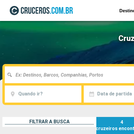
Destin
Cruz
Quando ir?
Data de partida
FILTRAR A BUSCA
4
cruzeiros
encon