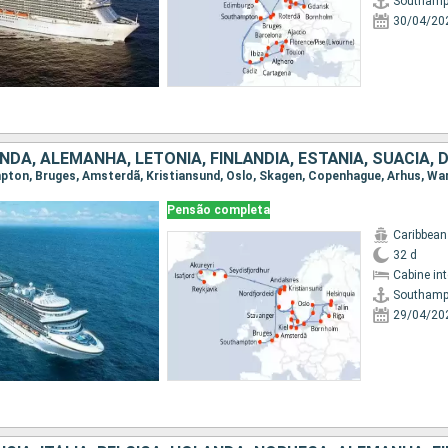
Southamp
30/04/20
Pensão completa
Caribbean
32 d
Cabine in
Southamp
29/04/20