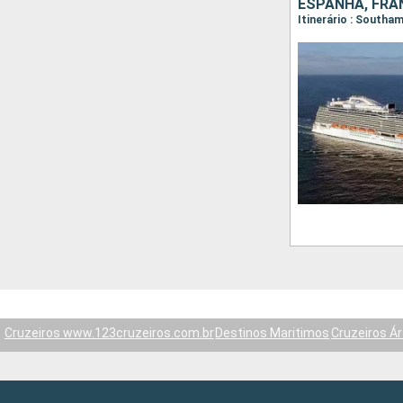
Cruzeiros www.123cruzeiros.com.br
Destinos Maritimos
Cruzeiros Ár