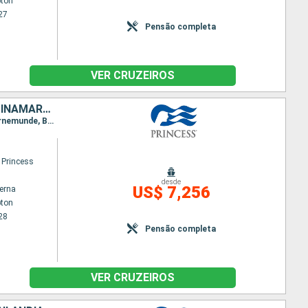
ton
27
Pensão completa
VER CRUZEIROS
BÉLGICA, HOLANDA, ALEMANHA, LETÔNIA, FINLÃNDIA, ESTÃNIA, SUÃCIA, DINAMARCA, NORUEGA, ISLÂNDIA
Itinerário : Southampton, Bruges, Amsterdã, Kristiansund, Oslo, Skagen, Copenhague, Arhus, Warnemunde, Bornholm, Klaipeda, Riga, Tallin, Helsinquia, Tallin, Estocolmo, Visby, Bornholm, Kiel, Arhus, Copenhague, Skagen, Stavanger, Andalsnes, Nordfjordeid, Alesund, Seydisfjordhur, Akureyri, Isafjord, Reykjavik
 Princess
desde
US$ 7,256
terna
ton
28
Pensão completa
VER CRUZEIROS