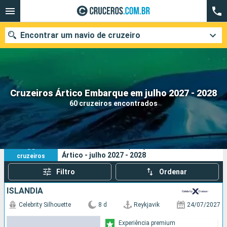
Encontrar um navio de cruzeiro
Quando ir?
Cruzeiros Ártico Embarque em julho 2027 - 2028
60 cruzeiros encontrados
Data de partida
Cidades
Companhias
60
Os seus critérios de pesquisa:
Ártico - julho 2027 - 2028
cruzeiros
Pesquisar
Filtro
Ordenar
ISLÂNDIA
Celebrity Silhouette
8 d
Reykjavik
24/07/2027
Experiência premium