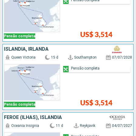
US$ 3,514
Pensão completa
ISLÂNDIA, IRLANDA
Queen Victoria
15 d
Southampton
07/07/2028
Pensão completa
US$ 3,514
Pensão completa
FEROE (ILHAS), ISLÂNDIA
Oceania Insignia
11 d
Reykjavik
04/07/2027