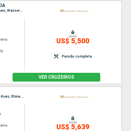
NDA
Itinerário : Basileia, Breisach, Estrasburgo, Ludwigshafen, Rudesheim, Rhine Gorge, Bernkastel-Kues, Wasserbillig, Baia Mossel, Trèves, Cochem, Colônia, Amsterdã
desde
US$ 5,500
terna
26
Pensão completa
VER CRUZEIROS
Itinerário : Amsterdã, Colônia, Lahnstein, Baia Mossel, Cochem, Baia Mossel, Trèves, Bernkastel-Kues, Rhine Gorge, Rudesheim, Ludwigshafen, Estrasburgo, Breisach, Basileia
a
desde
US$ 5,639
terna