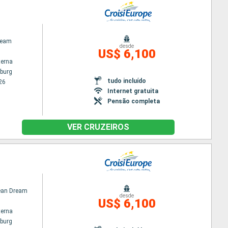
ream
desde
US$ 6,100
terna
burg
tudo incluído
26
Internet gratuita
Pensão completa
VER CRUZEIROS
an Dream
desde
US$ 6,100
terna
burg