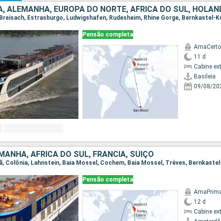
A, ALEMANHA, EUROPA DO NORTE, AFRICA DO SUL, HOLA
Pensão completa
AmaCerto
11 d
Cabine ex
Basileia
09/08/20
ANHA, AFRICA DO SUL, FRANCIA, SUÍÇO
Pensão completa
AmaPrim
12 d
Cabine ex