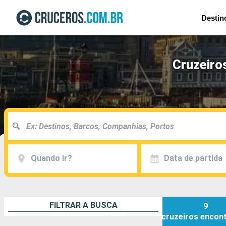
Destin
Cruzeiro
Quando ir?
Data de partida
FILTRAR A BUSCA
9
cruzeiros
encon