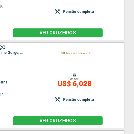
26
Pensão completa
VER CRUZEIROS
ÍÇO
Itinerário : Amsterdã, Colônia, Lahnstein, Baia Mossel, Cochem, Wasserbillig, Bernkastel-Kues, Rhine Gorge, Rudesheim, Ludwigshafen, Estrasburgo, Breisach, Basileia
desde
US$ 6,028
terna
27
Pensão completa
VER CRUZEIROS