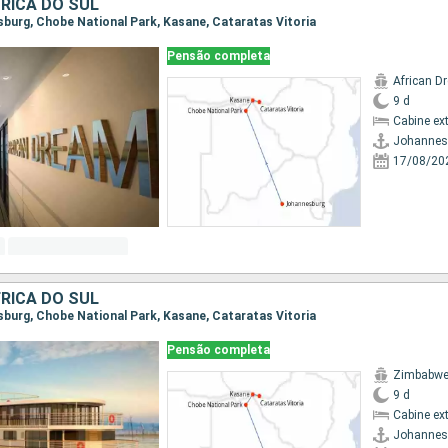
RICA DO SUL
esburg, Chobe National Park, Kasane, Cataratas Vitoria
Pensão completa
African D
9 d
Cabine ex
Johannes
17/08/20
RICA DO SUL
esburg, Chobe National Park, Kasane, Cataratas Vitoria
Pensão completa
Zimbabwe
9 d
Cabine ex
Johannes