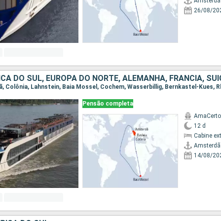
Amsterdã
26/08/20
CA DO SUL, EUROPA DO NORTE, ALEMANHA, FRANCIA, SU
Pensão completa
AmaCerto
12 d
Cabine ex
Amsterdã
14/08/20