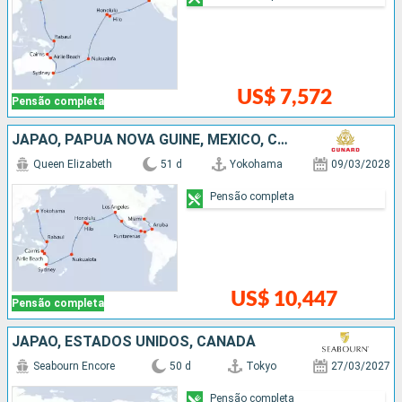
US$ 7,572
Pensão completa
JAPÃO, PAPUA NOVA GUINÉ, MÉXICO, COSTA RICA, AUSTRÁLIA, PANAMÁ, ARUBA, TONGA, FRANCIA, ESTADOS UNIDOS
Queen Elizabeth
51 d
Yokohama
09/03/2028
Pensão completa
US$ 10,447
Pensão completa
JAPÃO, ESTADOS UNIDOS, CANADÁ
Seabourn Encore
50 d
Tokyo
27/03/2027
Pensão completa