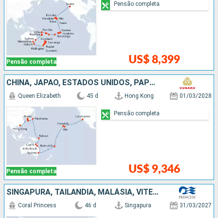
Pensão completa
US$ 8,399
Pensão completa
CHINA, JAPÃO, ESTADOS UNIDOS, PAPUA NOVA GUINÉ, AUSTRÁLIA, TONGA, FRANCIA
Queen Elizabeth
45 d
Hong Kong
01/03/2028
Pensão completa
US$ 9,346
Pensão completa
SINGAPURA, TAILÃNDIA, MALÁSIA, VITENÃ, CHINA, TAIWAN, JAPÃO, ESTADOS UNIDOS, CANADÁ
Coral Princess
46 d
Singapura
31/03/2027