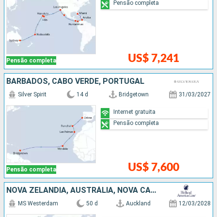
Pensão completa
US$ 7,241
Pensão completa
BARBADOS, CABO VERDE, PORTUGAL
Silver Spirit
14 d
Bridgetown
31/03/2027
Internet gratuita
Pensão completa
US$ 7,600
Pensão completa
NOVA ZELÂNDIA, AUSTRÁLIA, NOVA CALEDÔNIA, FIDJI (ILHAS), TONGA, ILES COOK, FRANCIA, ESTADOS UNIDOS
MS Westerdam
50 d
Auckland
12/03/2028