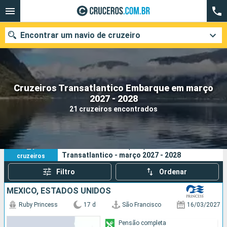
Encontrar um navio de cruzeiro
Cruzeiros Transatlantico Embarque em março
Quando ir?
2027 - 2028
21 cruzeiros encontrados
Data de partida
Cidades
Companhias
21
Os seus critérios de pesquisa:
Transatlantico - março 2027 - 2028
cruzeiros
Pesquisar
Filtro
Ordenar
MÉXICO, ESTADOS UNIDOS
Ruby Princess
17 d
São Francisco
16/03/2027
Pensão completa