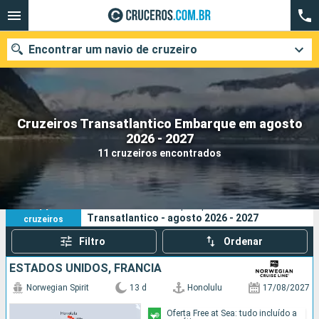
Encontrar um navio de cruzeiro
Cruzeiros Transatlantico Embarque em agosto
Quando ir?
2026 - 2027
11 cruzeiros encontrados
Data de partida
Cidades
Companhias
11
Os seus critérios de pesquisa:
Transatlantico - agosto 2026 - 2027
cruzeiros
Pesquisar
Filtro
Ordenar
ESTADOS UNIDOS, FRANCIA
Norwegian Spirit
13 d
Honolulu
17/08/2027
Oferta Free at Sea: tudo incluído a