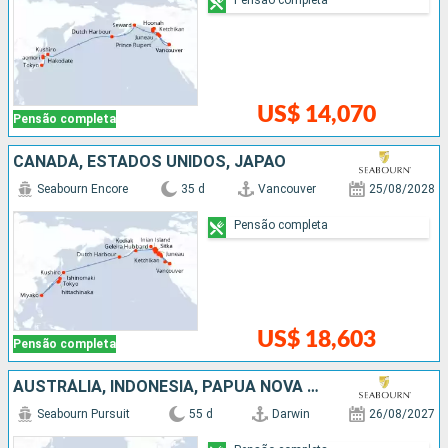
US$ 14,070
Pensão completa
CANADÁ, ESTADOS UNIDOS, JAPÃO
Seabourn Encore
35 d
Vancouver
25/08/2028
Pensão completa
US$ 18,603
Pensão completa
AUSTRÁLIA, INDONESIA, PAPUA NOVA GUINÉ, ILHAS SALOMON, FIDJI (ILHAS), TONGA, SAMOA, ILES COOK, FRANCIA, CHILE
Seabourn Pursuit
55 d
Darwin
26/08/2027