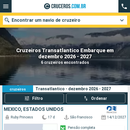
Encontrar um navio de cruzeiro
Cruzeiros Transatlantico Embarque em
Quando ir?
dezembro 2026 - 2027
6 cruzeiros encontrados
Data de partida
Cidades
Companhias
6
Os seus critérios de pesquisa:
Transatlantico - dezembro 2026 - 2027
cruzeiros
Pesquisar
Filtro
Ordenar
MÉXICO, ESTADOS UNIDOS
Ruby Princess
17 d
São Francisco
14/12/2027
Pensão completa