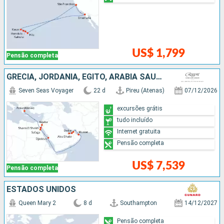
US$ 1,799
Pensão completa
GRÉCIA, JORDANIA, EGITO, ARABIA SAUDITA, OMÃ, EMIRADOS ÁRABES UNIDOS
Seven Seas Voyager
22 d
Pireu (Atenas)
07/12/2026
excursões grátis
tudo incluído
Internet gratuita
Pensão completa
US$ 7,539
Pensão completa
ESTADOS UNIDOS
Queen Mary 2
8 d
Southampton
14/12/2027
Pensão completa